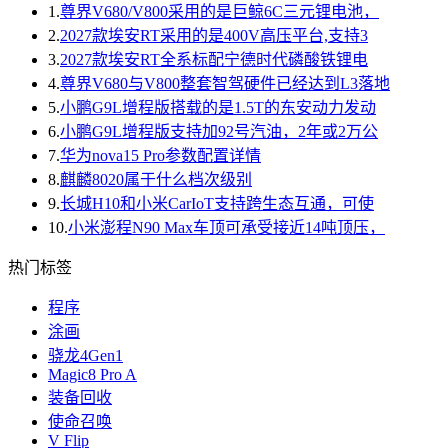
1.
尊界V680/V800采用的是巨鲸6C三元锂电池，
2.
2027款埃安RT采用的是400V高压平台,支持3
3.
2027款埃安RT全系标配宁德时代磷酸铁锂电
4.
尊界V680与V800整套智驾硬件已经达到L3落地
5.
小鹏G9L增程版搭载的是1.5T的东安动力发动
6.
小鹏G9L增程版支持加92号汽油，2年或2万公
7.
华为nova15 Pro参数配置详情
8.
麒麟8020属于什么档次级别
9.
长城H10和小米CarIoT支持跨生态互通，可使
10.
小米澎程N90 Max车顶可承受接近14吨顶压，
热门标签
程序
涂画
骁龙4Gen1
Magic8 Pro A
装备回收
使命召唤
V Flip