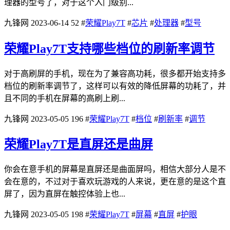
理器的型号了，对于这个入门级别...
九锋网
2023-06-14
52
#
荣耀Play7T
#
芯片
#
处理器
#
型号
荣耀Play7T支持哪些档位的刷新率调节
对于高刷屏的手机，现在为了兼容高功耗，很多都开始支持多
档位的刷新率调节了，这样可以有效的降低屏幕的功耗了，并
且不同的手机在屏幕的高刷上刷...
九锋网
2023-05-05
196
#
荣耀Play7T
#
档位
#
刷新率
#
调节
荣耀Play7T是直屏还是曲屏
你会在意手机的屏幕是直屏还是曲面屏吗，相信大部分人是不
会在意的，不过对于喜欢玩游戏的人来说，更在意的是这个直
屏了，因为直屏在触控体验上也...
九锋网
2023-05-05
198
#
荣耀Play7T
#
屏幕
#
直屏
#
护眼