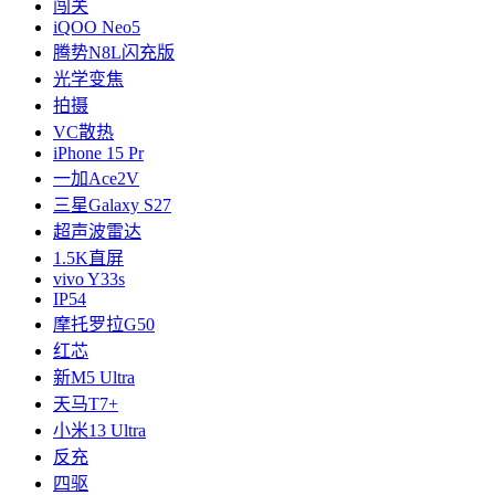
闯关
iQOO Neo5
腾势N8L闪充版
光学变焦
拍摄
VC散热
iPhone 15 Pr
一加Ace2V
三星Galaxy S27
超声波雷达
1.5K直屏
vivo Y33s
IP54
摩托罗拉G50
红芯
新M5 Ultra
天马T7+
小米13 Ultra
反充
四驱