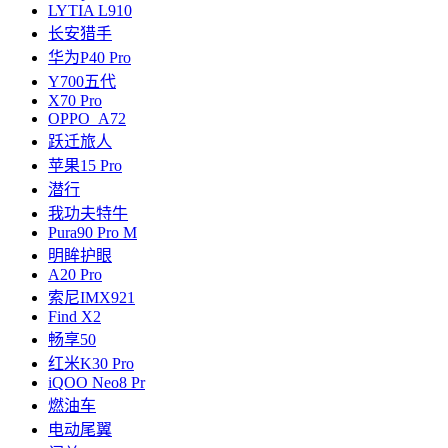
LYTIA L910
长安猎手
华为P40 Pro
Y700五代
X70 Pro
OPPO A72
跃迁旅人
苹果15 Pro
潜行
我功夫特牛
Pura90 Pro M
明眸护眼
A20 Pro
索尼IMX921
Find X2
畅享50
红米K30 Pro
iQOO Neo8 Pr
燃油车
电动尾翼