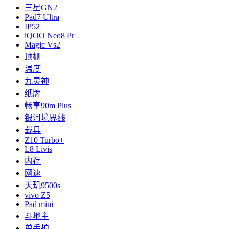
三星GN2
Pad7 Ultra
IP52
iQOO Neo8 Pr
Magic Vs2
顶棚
温度
九灵神
纸牌
畅享90m Plus
银河境界线
载具
Z10 Turbo+
L8 Livis
内存
网速
天玑9500s
vivo Z5
Pad mini
斗地主
单手拍