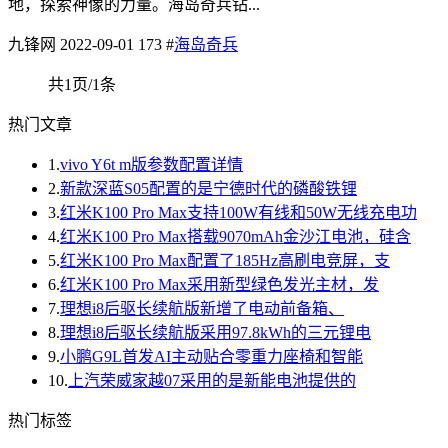
地，探索神像的力量。海岛奇兵钻...
九锋网
2022-09-01
173
#
海岛奇兵
共1页/1条
热门文章
1.
vivo Y6t m版参数配置详情
2.
新款深蓝S05配置的是宁德时代的磷酸铁锂
3.
红米K100 Pro Max支持100W有线和50W无线充电功
4.
红米K100 Pro Max搭载9070mAh金沙江电池，硅含
5.
红米K100 Pro Max配置了185Hz高刷电竞屏，支
6.
红米K100 Pro Max采用新型绿色发光主材，发
7.
理想i8后驱长续航版新增了电动前备箱、
8.
理想i8后驱长续航版采用97.8kWh的三元锂电
9.
小鹏G9L首发AI主动贴合零重力座椅和智能
10.
上汽荣威家越07采用的是新能电池提供的
热门标签