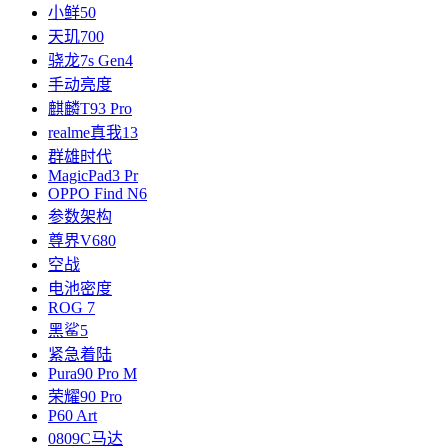
小鲜50
天玑700
骁龙7s Gen4
手动亮度
麒麟T93 Pro
realme真我13
群雄时代
MagicPad3 Pr
OPPO Find N6
参数架构
尊界V680
空战
电池密度
ROG 7
黑鲨5
紧急着陆
Pura90 Pro M
荣耀90 Pro
P60 Art
0809C马达