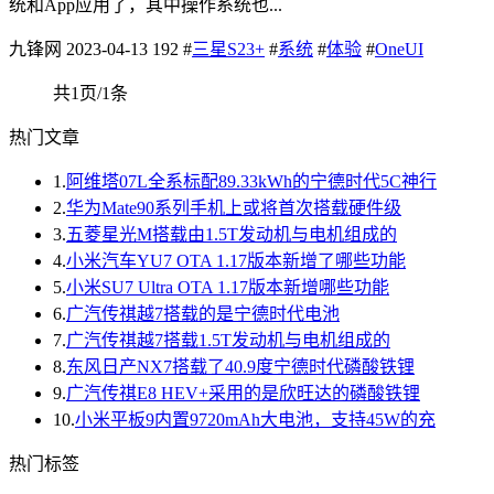
统和App应用了，其中操作系统也...
九锋网
2023-04-13
192
#
三星S23+
#
系统
#
体验
#
OneUI
共1页/1条
热门文章
1.
阿维塔07L全系标配89.33kWh的宁德时代5C神行
2.
华为Mate90系列手机上或将首次搭载硬件级
3.
五菱星光M搭载由1.5T发动机与电机组成的
4.
小米汽车YU7 OTA 1.17版本新增了哪些功能
5.
小米SU7 Ultra OTA 1.17版本新增哪些功能
6.
广汽传祺越7搭载的是宁德时代电池
7.
广汽传祺越7搭载1.5T发动机与电机组成的
8.
东风日产NX7搭载了40.9度宁德时代磷酸铁锂
9.
广汽传祺E8 HEV+采用的是欣旺达的磷酸铁锂
10.
小米平板9内置9720mAh大电池，支持45W的充
热门标签