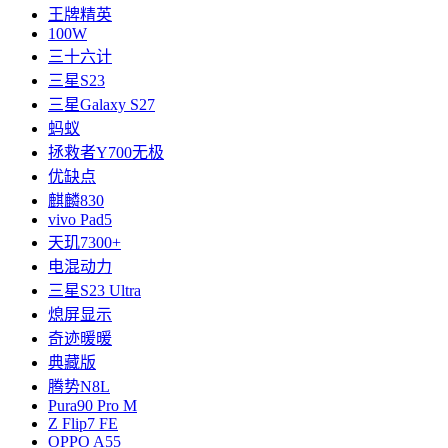
王牌精英
100W
三十六计
三星S23
三星Galaxy S27
蚂蚁
拯救者Y700无极
优缺点
麒麟830
vivo Pad5
天玑7300+
电混动力
三星S23 Ultra
熄屏显示
奇迹暖暖
典藏版
腾势N8L
Pura90 Pro M
Z Flip7 FE
OPPO A55