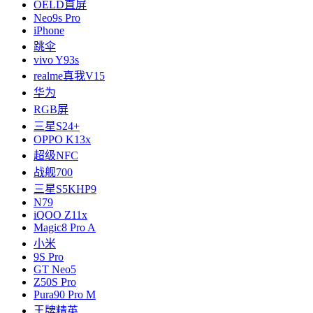
OELD直屏
Neo9s Pro
iPhone
跳伞
vivo Y93s
realme真我V15
华为
RGB屏
三星S24+
OPPO K13x
超级NFC
战舰700
三星S5KHP9
N79
iQOO Z11x
Magic8 Pro A
小米
9S Pro
GT Neo5
Z50S Pro
Pura90 Pro M
王牌精英