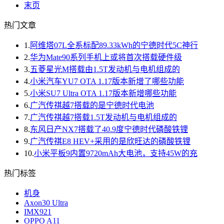
末页
热门文章
1.
阿维塔07L全系标配89.33kWh的宁德时代5C神行
2.
华为Mate90系列手机上或将首次搭载硬件级
3.
五菱星光M搭载由1.5T发动机与电机组成的
4.
小米汽车YU7 OTA 1.17版本新增了哪些功能
5.
小米SU7 Ultra OTA 1.17版本新增哪些功能
6.
广汽传祺越7搭载的是宁德时代电池
7.
广汽传祺越7搭载1.5T发动机与电机组成的
8.
东风日产NX7搭载了40.9度宁德时代磷酸铁锂
9.
广汽传祺E8 HEV+采用的是欣旺达的磷酸铁锂
10.
小米平板9内置9720mAh大电池，支持45W的充
热门标签
机身
Axon30 Ultra
IMX921
OPPO A11