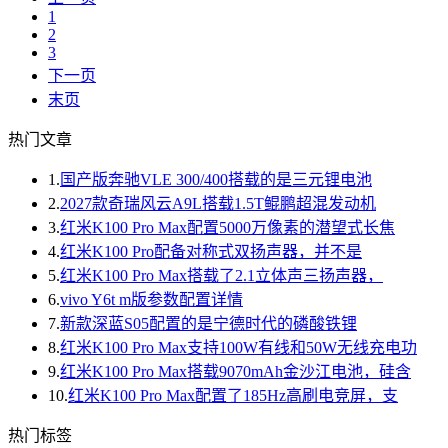
1
2
3
下一页
末页
热门文章
1.
国产版奔驰VLE 300/400搭载的是三元锂电池
2.
2027款奇瑞风云A9L搭载1.5T鲲鹏超混发动机
3.
红米K100 Pro Max配置5000万像素的潜望式长焦
4.
红米K100 Pro配备对称式双扬声器，并不是
5.
红米K100 Pro Max搭载了2.1立体声三扬声器，
6.
vivo Y6t m版参数配置详情
7.
新款深蓝S05配置的是宁德时代的磷酸铁锂
8.
红米K100 Pro Max支持100W有线和50W无线充电功
9.
红米K100 Pro Max搭载9070mAh金沙江电池，硅含
10.
红米K100 Pro Max配置了185Hz高刷电竞屏，支
热门标签