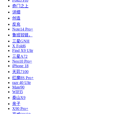
Fold3 Pro
奇门之上
详细
创造
反充
Note14 Pro+
鲁班铰链，
三星GNH
X Fold6
Find X9 Ultr
三星A72
Neo10 Pro+
iPhone 18
天玑7100
红魔8S Pro+
razr 40 Ultr
Mate90
WIFI5
泰山X9
亲子
X90 Pro+