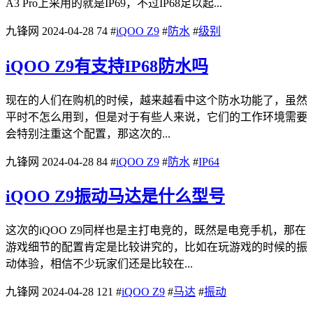
A3 Pro上采用的就是IP69，不过IP68足以起...
九锋网
2024-04-28
74
#
iQOO Z9
#
防水
#
级别
iQOO Z9有支持IP68防水吗
现在的人们在购机的时候，越来越看中这个防水功能了，虽然
平时不怎么用到，但是对于有些人来说，它们的工作环境需要
会特别注重这个配置，那这次的...
九锋网
2024-04-28
84
#
iQOO Z9
#
防水
#
IP64
iQOO Z9振动马达是什么型号
这次的iQOO Z9同样也是主打电竞的，既然是电竞手机，那在
游戏细节的配置肯定是比较讲究的，比如在玩游戏的时候的振
动体验，相信不少玩家们还是比较在...
九锋网
2024-04-28
121
#
iQOO Z9
#
马达
#
振动