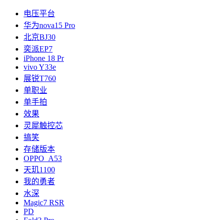
电压平台
华为nova15 Pro
北京BJ30
奕派EP7
iPhone 18 Pr
vivo Y33e
展锐T760
单职业
单手拍
效果
灵犀触控芯
搞笑
存储版本
OPPO A53
天玑1100
我的勇者
水深
Magic7 RSR
PD