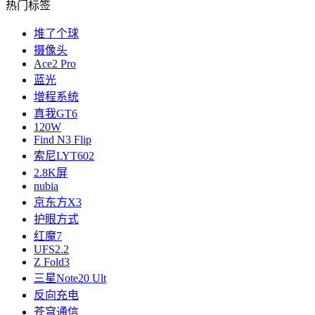
热门标签
堆了个球
摄像头
Ace2 Pro
蓝光
增程系统
真我GT6
120W
Find N3 Flip
索尼LYT602
2.8K屏
nubia
京东方X3
护眼方式
红魔7
UFS2.2
Z Fold3
三星Note20 Ult
反向充电
苍穹通信