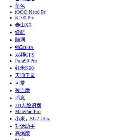
角色
iQOO Neo8 Pr
K100 Pro
泰山X9
续航
脑洞
畅玩60A
双频GPS️
Pura90 Pro
红米K90
天通卫星
可爱
残血版
消息
2D人脸识别
MatePad Pro
小米，SU7 Ultra
对话助手
高爆版