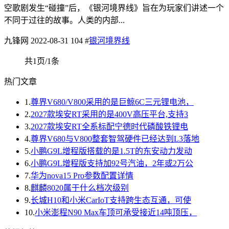
空歌剧发生“碰撞”后，《银河境界线》旨在为玩家们讲述一个
不同于过往的故事。人类的内部...
九锋网
2022-08-31
104
#
银河境界线
共1页/1条
热门文章
1.
尊界V680/V800采用的是巨鲸6C三元锂电池，
2.
2027款埃安RT采用的是400V高压平台,支持3
3.
2027款埃安RT全系标配宁德时代磷酸铁锂电
4.
尊界V680与V800整套智驾硬件已经达到L3落地
5.
小鹏G9L增程版搭载的是1.5T的东安动力发动
6.
小鹏G9L增程版支持加92号汽油，2年或2万公
7.
华为nova15 Pro参数配置详情
8.
麒麟8020属于什么档次级别
9.
长城H10和小米CarIoT支持跨生态互通，可使
10.
小米澎程N90 Max车顶可承受接近14吨顶压，