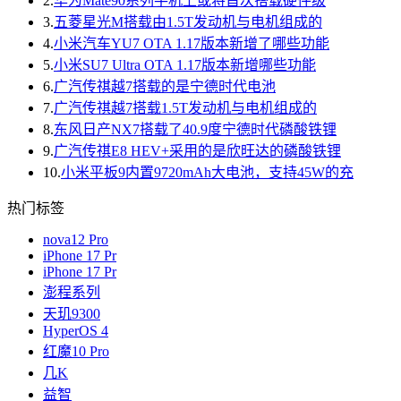
2.
华为Mate90系列手机上或将首次搭载硬件级
3.
五菱星光M搭载由1.5T发动机与电机组成的
4.
小米汽车YU7 OTA 1.17版本新增了哪些功能
5.
小米SU7 Ultra OTA 1.17版本新增哪些功能
6.
广汽传祺越7搭载的是宁德时代电池
7.
广汽传祺越7搭载1.5T发动机与电机组成的
8.
东风日产NX7搭载了40.9度宁德时代磷酸铁锂
9.
广汽传祺E8 HEV+采用的是欣旺达的磷酸铁锂
10.
小米平板9内置9720mAh大电池，支持45W的充
热门标签
nova12 Pro
iPhone 17 Pr
iPhone 17 Pr
澎程系列
天玑9300
HyperOS 4
红魔10 Pro
几K
益智