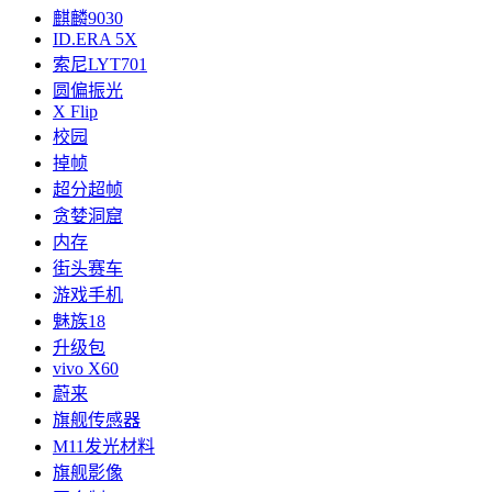
麒麟9030
ID.ERA 5X
索尼LYT701
圆偏振光
X Flip
校园
掉帧
超分超帧
贪婪洞窟
内存
街头赛车
游戏手机
魅族18
升级包
vivo X60
蔚来
旗舰传感器
M11发光材料
旗舰影像