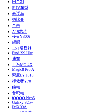
回合制
SUV车型
悬浮岛
努比亚
合击
A19芯片
vivo Y300i
旗舰
1.5T增程器
Find X9 Ultr
速充
上汽MG 4X
Magic8 Pro A
索尼LYT818
拯救者Y70
纯电
台积电
iQQOO Neo5
Galaxy S25+
IMX09A