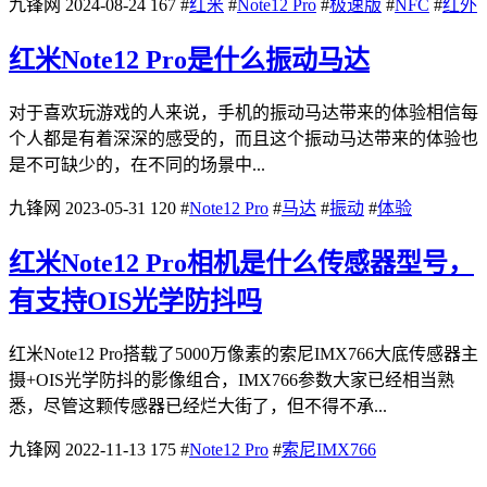
九锋网
2024-08-24
167
#
红米
#
Note12 Pro
#
极速版
#
NFC
#
红外
红米Note12 Pro是什么振动马达
对于喜欢玩游戏的人来说，手机的振动马达带来的体验相信每
个人都是有着深深的感受的，而且这个振动马达带来的体验也
是不可缺少的，在不同的场景中...
九锋网
2023-05-31
120
#
Note12 Pro
#
马达
#
振动
#
体验
红米Note12 Pro相机是什么传感器型号，
有支持OIS光学防抖吗
红米Note12 Pro搭载了5000万像素的索尼IMX766大底传感器主
摄+OIS光学防抖的影像组合，IMX766参数大家已经相当熟
悉，尽管这颗传感器已经烂大街了，但不得不承...
九锋网
2022-11-13
175
#
Note12 Pro
#
索尼IMX766