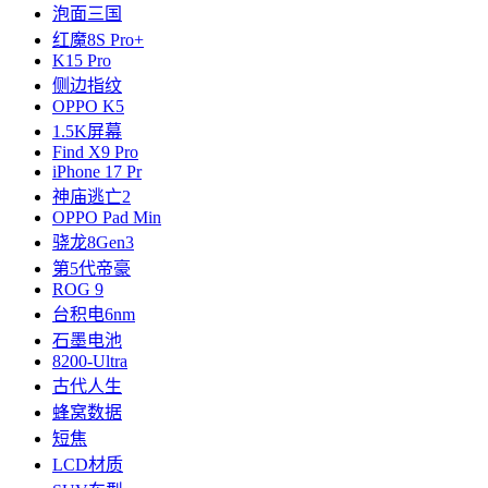
泡面三国
红魔8S Pro+
K15 Pro
侧边指纹
OPPO K5
1.5K屏幕
Find X9 Pro
iPhone 17 Pr
神庙逃亡2
OPPO Pad Min
骁龙8Gen3
第5代帝豪
ROG 9
台积电6nm
石墨电池
8200-Ultra
古代人生
蜂窝数据
短焦
LCD材质