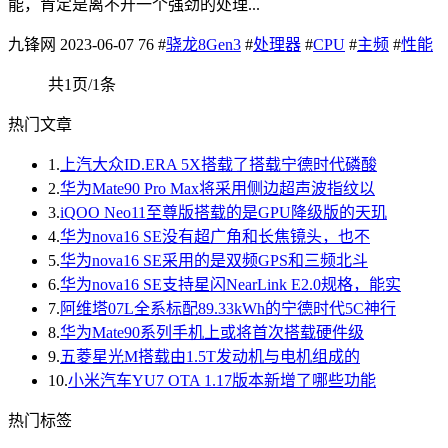
能，肯定是离不开一个强劲的处理...
九锋网
2023-06-07
76
#
骁龙8Gen3
#
处理器
#
CPU
#
主频
#
性能
共1页/1条
热门文章
1.
上汽大众ID.ERA 5X搭载了搭载宁德时代磷酸
2.
华为Mate90 Pro Max将采用侧边超声波指纹以
3.
iQOO Neo11至尊版搭载的是GPU降级版的天玑
4.
华为nova16 SE没有超广角和长焦镜头，也不
5.
华为nova16 SE采用的是双频GPS和三频北斗
6.
华为nova16 SE支持星闪NearLink E2.0规格，能实
7.
阿维塔07L全系标配89.33kWh的宁德时代5C神行
8.
华为Mate90系列手机上或将首次搭载硬件级
9.
五菱星光M搭载由1.5T发动机与电机组成的
10.
小米汽车YU7 OTA 1.17版本新增了哪些功能
热门标签