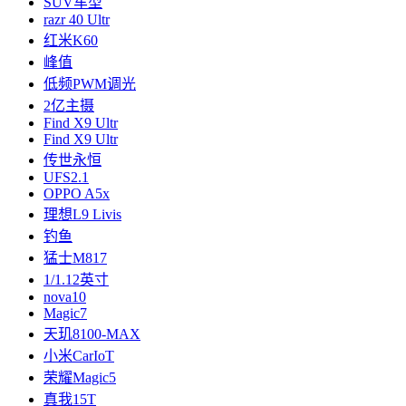
SUV车型
razr 40 Ultr
红米K60
峰值
低频PWM调光
2亿主摄
Find X9 Ultr
Find X9 Ultr
传世永恒
UFS2.1
OPPO A5x
理想L9 Livis
钓鱼
猛士M817
1/1.12英寸
nova10
Magic7
天玑8100-MAX
小米CarIoT
荣耀Magic5
真我15T