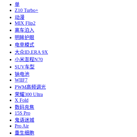
单
Z10 Turbo+
动漫
MIX Flip2
离车泊入
明眸护眼
电竞模式
大众ID.ERA 9X
小米澎程N70
SUV车型
钠电池
WIIF7
PWM高频调光
荣耀300 Ultra
X Fold
数码充焦
15S Pro
鬼语迷城
Pro Air
重生细胞