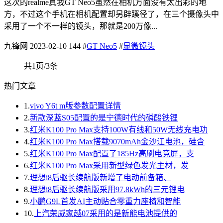
这次的realme真我GT Neo5虽然在相机方面没有太出彩的地
方，不过这个手机在相机配置却另辟蹊径了，在三个摄像头中
采用了一个不一样的镜头，那就是200万像...
九锋网
2023-02-10
144
#
GT Neo5
#
显微镜头
共1页/3条
热门文章
1.
vivo Y6t m版参数配置详情
2.
新款深蓝S05配置的是宁德时代的磷酸铁锂
3.
红米K100 Pro Max支持100W有线和50W无线充电功
4.
红米K100 Pro Max搭载9070mAh金沙江电池，硅含
5.
红米K100 Pro Max配置了185Hz高刷电竞屏，支
6.
红米K100 Pro Max采用新型绿色发光主材，发
7.
理想i8后驱长续航版新增了电动前备箱、
8.
理想i8后驱长续航版采用97.8kWh的三元锂电
9.
小鹏G9L首发AI主动贴合零重力座椅和智能
10.
上汽荣威家越07采用的是新能电池提供的