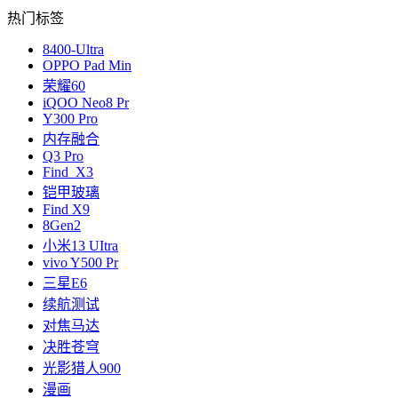
热门标签
8400-Ultra
OPPO Pad Min
荣耀60
iQOO Neo8 Pr
Y300 Pro
内存融合
Q3 Pro
Find X3
铠甲玻璃
Find X9
8Gen2
小米13 UItra
vivo Y500 Pr
三星E6
续航测试
对焦马达
决胜苍穹
光影猎人900
漫画