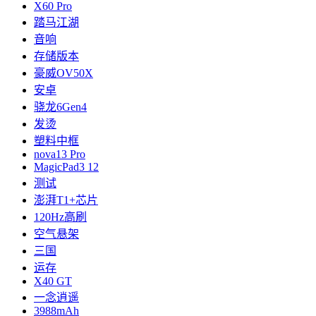
X60 Pro
踏马江湖
音响
存储版本
豪威OV50X
安卓
骁龙6Gen4
发烫
塑料中框
nova13 Pro
MagicPad3 12
测试
澎湃T1+芯片
120Hz高刷
空气悬架
三国
运存
X40 GT
一念逍遥
3988mAh