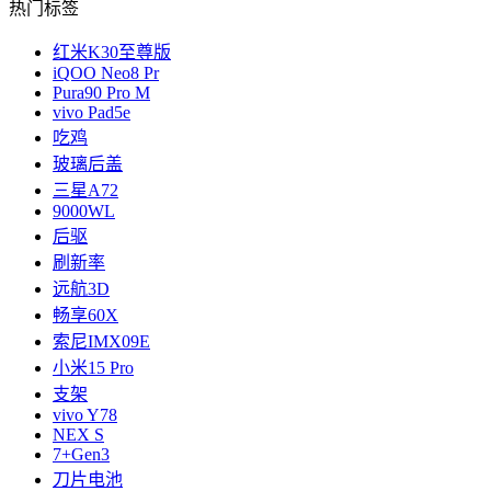
热门标签
红米K30至尊版
iQOO Neo8 Pr
Pura90 Pro M
vivo Pad5e
吃鸡
玻璃后盖
三星A72
9000WL
后驱
刷新率
远航3D
畅享60X
索尼IMX09E
小米15 Pro
支架
vivo Y78
NEX S
7+Gen3
刀片电池