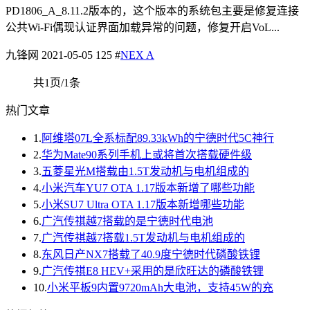
PD1806_A_8.11.2版本的，这个版本的系统包主要是修复连接
公共Wi-Fi偶现认证界面加载异常的问题，修复开启VoL...
九锋网
2021-05-05
125
#
NEX A
共1页/1条
热门文章
1.
阿维塔07L全系标配89.33kWh的宁德时代5C神行
2.
华为Mate90系列手机上或将首次搭载硬件级
3.
五菱星光M搭载由1.5T发动机与电机组成的
4.
小米汽车YU7 OTA 1.17版本新增了哪些功能
5.
小米SU7 Ultra OTA 1.17版本新增哪些功能
6.
广汽传祺越7搭载的是宁德时代电池
7.
广汽传祺越7搭载1.5T发动机与电机组成的
8.
东风日产NX7搭载了40.9度宁德时代磷酸铁锂
9.
广汽传祺E8 HEV+采用的是欣旺达的磷酸铁锂
10.
小米平板9内置9720mAh大电池，支持45W的充