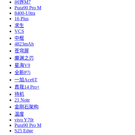
问界M7
Pura90 Pro M
8400-Ultra
16 Plus
求生
VCS
中框
4823mAh
苍穹屏
魔渊之刃
星海V9
全新P7i
一加Ace6T
真我14 Pro+
待机
21 Note
金刚石架构
温度
vivo Y70t
Pura90 Pro M
S25 Edge