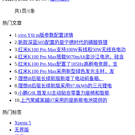
共1页/1条
热门文章
1.
vivo Y6t m版参数配置详情
2.
新款深蓝S05配置的是宁德时代的磷酸铁锂
3.
红米K100 Pro Max支持100W有线和50W无线充电功
4.
红米K100 Pro Max搭载9070mAh金沙江电池，硅含
5.
红米K100 Pro Max配置了185Hz高刷电竞屏，支
6.
红米K100 Pro Max采用新型绿色发光主材，发
7.
理想i8后驱长续航版新增了电动前备箱、
8.
理想i8后驱长续航版采用97.8kWh的三元锂电
9.
小鹏G9L首发AI主动贴合零重力座椅和智能
10.
上汽荣威家越07采用的是新能电池提供的
热门标签
Xperia 5
无界版