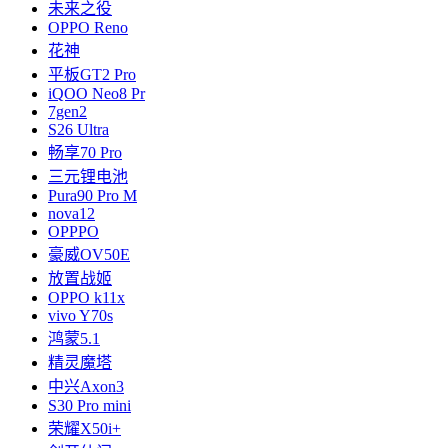
未来之役
OPPO Reno
花神
平板GT2 Pro
iQOO Neo8 Pr
7gen2
S26 Ultra
畅享70 Pro
三元锂电池
Pura90 Pro M
nova12
OPPPO
豪威OV50E
放置战姬
OPPO k11x
vivo Y70s
鸿蒙5.1
精灵魔塔
中兴Axon3
S30 Pro mini
荣耀X50i+