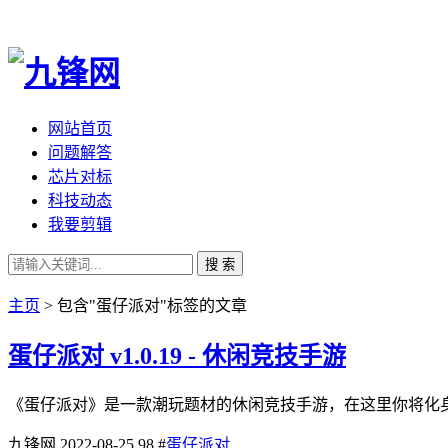
网站首页
问题解答
芯片对标
科技动态
我要剪辑
搜 索
主页
> 包含"蛋仔派对"标签的文章
蛋仔派对 v1.0.19 - 休闲竞技手游
《蛋仔派对》是一款潮玩题材的休闲竞技手游，在这里你将化身
九锋网
2022-08-25
98
#
蛋仔派对