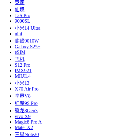
竞速
仙境
12S Pro
9000SL
小米14 Ultra
nini
麒麟9010W
Galaxy S25+
eSIM
飞机
S12 Pro
IMX921
MIUI14
小米13
X70 Air Pro
享界V8
红魔9S Pro
骁龙8Gen3
vivo X9
Magic8 Pro A
Mate X2
三星Note20