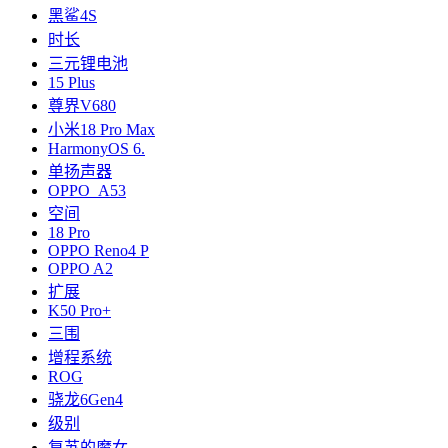
黑鲨4S
时长
三元锂电池
15 Plus
尊界V680
小米18 Pro Max
HarmonyOS 6.
单扬声器
OPPO A53
空间
18 Pro
OPPO Reno4 P
OPPO A2
扩展
K50 Pro+
三围
增程系统
ROG
骁龙6Gen4
级别
复苏的魔女