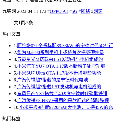
九锋网
2023-04-11
173
#
OPPO A1
#
5G
#
网络
#
网速
共1页/3条
热门文章
1.
阿维塔07L全系标配89.33kWh的宁德时代5C神行
2.
华为Mate90系列手机上或将首次搭载硬件级
3.
五菱星光M搭载由1.5T发动机与电机组成的
4.
小米汽车YU7 OTA 1.17版本新增了哪些功能
5.
小米SU7 Ultra OTA 1.17版本新增哪些功能
6.
广汽传祺越7搭载的是宁德时代电池
7.
广汽传祺越7搭载1.5T发动机与电机组成的
8.
东风日产NX7搭载了40.9度宁德时代磷酸铁锂
9.
广汽传祺E8 HEV+采用的是欣旺达的磷酸铁锂
10.
小米平板9内置9720mAh大电池，支持45W的充
热门标签