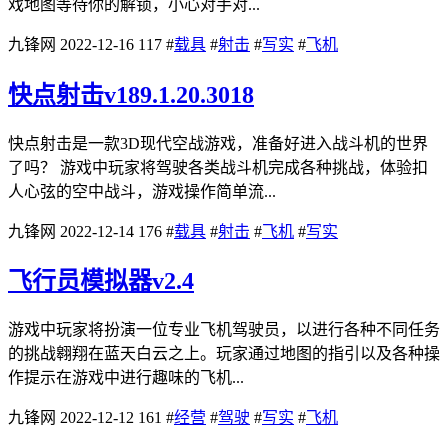
戏地图等待你的解锁，小心对手对...
九锋网
2022-12-16
117
#
载具
#
射击
#
写实
#
飞机
快点射击v189.1.20.3018
快点射击是一款3D现代空战游戏，准备好进入战斗机的世界
了吗？ 游戏中玩家将驾驶各类战斗机完成各种挑战，体验扣
人心弦的空中战斗，游戏操作简单流...
九锋网
2022-12-14
176
#
载具
#
射击
#
飞机
#
写实
飞行员模拟器v2.4
游戏中玩家将扮演一位专业飞机驾驶员，以进行各种不同任务
的挑战翱翔在蓝天白云之上。玩家通过地图的指引以及各种操
作提示在游戏中进行趣味的飞机...
九锋网
2022-12-12
161
#
经营
#
驾驶
#
写实
#
飞机