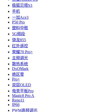
极狐贝塔S3
手机
一加Ace3
P50 Pro
塑料中框
5G频段
骁龙855
红外遥控
荣耀70 Pro+
主频调光
散热系统
DxOMark
绝区零
Pro+
双层OLED
电竞平板Pro
Magic8 Pro A
Reno11
IP66
PWM高频调光