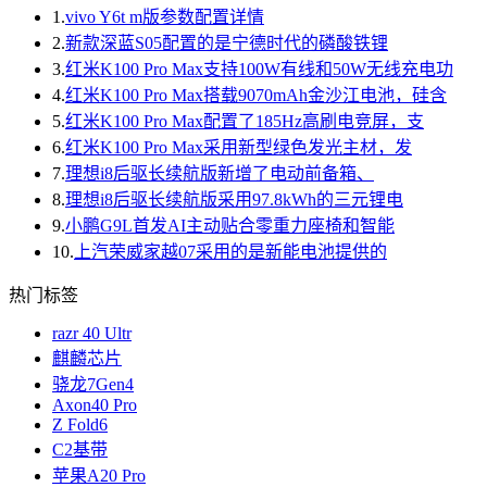
1.
vivo Y6t m版参数配置详情
2.
新款深蓝S05配置的是宁德时代的磷酸铁锂
3.
红米K100 Pro Max支持100W有线和50W无线充电功
4.
红米K100 Pro Max搭载9070mAh金沙江电池，硅含
5.
红米K100 Pro Max配置了185Hz高刷电竞屏，支
6.
红米K100 Pro Max采用新型绿色发光主材，发
7.
理想i8后驱长续航版新增了电动前备箱、
8.
理想i8后驱长续航版采用97.8kWh的三元锂电
9.
小鹏G9L首发AI主动贴合零重力座椅和智能
10.
上汽荣威家越07采用的是新能电池提供的
热门标签
razr 40 Ultr
麒麟芯片
骁龙7Gen4
Axon40 Pro
Z Fold6
C2基带
苹果A20 Pro