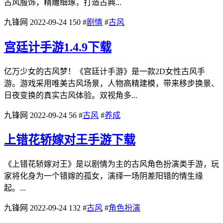
古风服饰，精雕细琢，打造古典...
九锋网
2022-09-24
150
#
剧情
#
古风
宫廷计手游1.4.9下载
亿万少女的古风梦！《宫廷计手游》是一款2D女性古风手
游。游戏采用唯美古风场景，人物高精建模，带来移步换景、
日夜变换的真实古风体验。双视角多...
九锋网
2022-09-24
56
#
古风
#
养成
上错花轿嫁对王手游下载
《上错花轿嫁对王》是以剧情为主的古风角色扮演类手游，玩
家将化身为一个错嫁的孤女，演绎一场阴差阳错的情生缘
起。...
九锋网
2022-09-24
132
#
古风
#
角色扮演