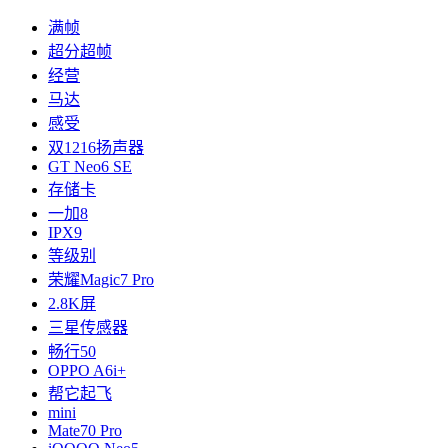
满帧
超分超帧
经营
马达
感受
双1216扬声器
GT Neo6 SE
存储卡
一加8
IPX9
等级别
荣耀Magic7 Pro
2.8K屏
三星传感器
畅行50
OPPO A6i+
帮它起飞
mini
Mate70 Pro