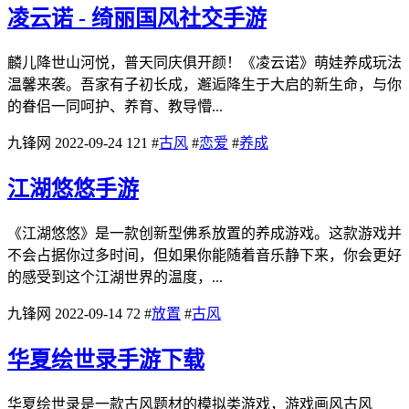
凌云诺 - 绮丽国风社交手游
麟儿降世山河悦，普天同庆俱开颜！《凌云诺》萌娃养成玩法
温馨来袭。吾家有子初长成，邂逅降生于大启的新生命，与你
的眷侣一同呵护、养育、教导懵...
九锋网
2022-09-24
121
#
古风
#
恋爱
#
养成
江湖悠悠手游
《江湖悠悠》是一款创新型佛系放置的养成游戏。这款游戏并
不会占据你过多时间，但如果你能随着音乐静下来，你会更好
的感受到这个江湖世界的温度，...
九锋网
2022-09-14
72
#
放置
#
古风
华夏绘世录手游下载
华夏绘世录是一款古风题材的模拟类游戏，游戏画风古风