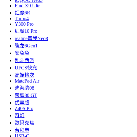
iQQOO Neo5
Find X9 Ultr
红魔6R
Turbo4
Y300 Pro
红魔10 Pro
realme真我Neo8
骁龙6Gen1
安兔兔
乱斗西游
UFCS快充
高端档次
MatePad Air
迪海豹08
荣耀80 GT
优享版
Z40S Pro
奇幻
数码充焦
台积电
USB-C