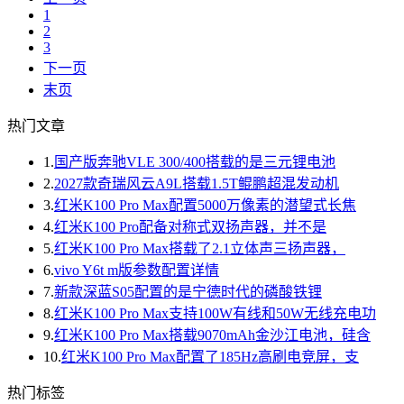
1
2
3
下一页
末页
热门文章
1.
国产版奔驰VLE 300/400搭载的是三元锂电池
2.
2027款奇瑞风云A9L搭载1.5T鲲鹏超混发动机
3.
红米K100 Pro Max配置5000万像素的潜望式长焦
4.
红米K100 Pro配备对称式双扬声器，并不是
5.
红米K100 Pro Max搭载了2.1立体声三扬声器，
6.
vivo Y6t m版参数配置详情
7.
新款深蓝S05配置的是宁德时代的磷酸铁锂
8.
红米K100 Pro Max支持100W有线和50W无线充电功
9.
红米K100 Pro Max搭载9070mAh金沙江电池，硅含
10.
红米K100 Pro Max配置了185Hz高刷电竞屏，支
热门标签