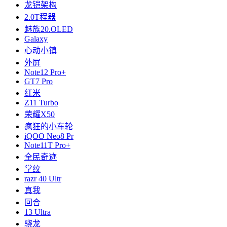
龙铠架构
2.0T程器
魅族20.OLED
Galaxy
心动小镇
外屏
Note12 Pro+
GT7 Pro
红米
Z11 Turbo
荣耀X50
疯狂的小车轮
iQOO Neo8 Pr
Note11T Pro+
全民奇迹
掌纹
razr 40 Ultr
真我
回合
13 Ultra
骁龙