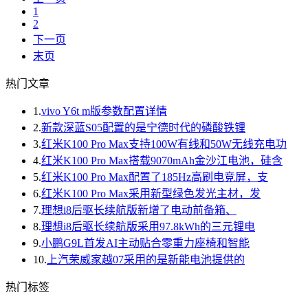
1
2
下一页
末页
热门文章
1.
vivo Y6t m版参数配置详情
2.
新款深蓝S05配置的是宁德时代的磷酸铁锂
3.
红米K100 Pro Max支持100W有线和50W无线充电功
4.
红米K100 Pro Max搭载9070mAh金沙江电池，硅含
5.
红米K100 Pro Max配置了185Hz高刷电竞屏，支
6.
红米K100 Pro Max采用新型绿色发光主材，发
7.
理想i8后驱长续航版新增了电动前备箱、
8.
理想i8后驱长续航版采用97.8kWh的三元锂电
9.
小鹏G9L首发AI主动贴合零重力座椅和智能
10.
上汽荣威家越07采用的是新能电池提供的
热门标签