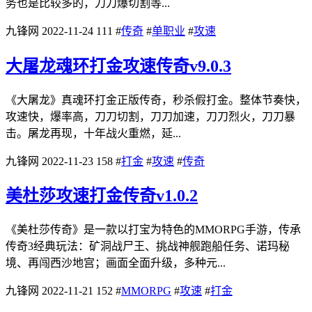
务也是比较多的，刀刀爆切割等...
九锋网
2022-11-24
111
#
传奇
#
单职业
#
攻速
大屠龙魂环打金攻速传奇v9.0.3
《大屠龙》真魂环打金正版传奇，秒杀假打金。整体节奏快，
攻速快，爆率高，刀刀切割，刀刀加速，刀刀烈火，刀刀暴
击。屠龙再现，十年战火重燃，延...
九锋网
2022-11-23
158
#
打金
#
攻速
#
传奇
美杜莎攻速打金传奇v1.0.2
《美杜莎传奇》是一款以打宝为特色的MMORPG手游，传承
传奇3经典玩法：矿洞战尸王、挑战神舰跑船任务、诺玛秘
境、再闯西沙地宫；画面全面升级，多种元...
九锋网
2022-11-21
152
#
MMORPG
#
攻速
#
打金