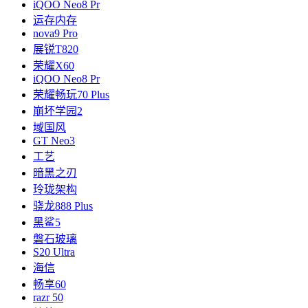
iQOO Neo8 Pr
运存内存
nova9 Pro
展锐T820
荣耀X60
iQOO Neo8 Pr
荣耀畅玩70 Plus
崩坏学园2
域国风
GT Neo3
工艺
暗黑之刃
玲珑架构
骁龙888 Plus
黑鲨5
磐石玻璃
S20 Ultra
海信
畅享60
razr 50