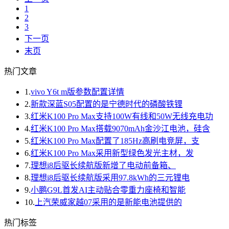
1
2
3
下一页
末页
热门文章
1.
vivo Y6t m版参数配置详情
2.
新款深蓝S05配置的是宁德时代的磷酸铁锂
3.
红米K100 Pro Max支持100W有线和50W无线充电功
4.
红米K100 Pro Max搭载9070mAh金沙江电池，硅含
5.
红米K100 Pro Max配置了185Hz高刷电竞屏，支
6.
红米K100 Pro Max采用新型绿色发光主材，发
7.
理想i8后驱长续航版新增了电动前备箱、
8.
理想i8后驱长续航版采用97.8kWh的三元锂电
9.
小鹏G9L首发AI主动贴合零重力座椅和智能
10.
上汽荣威家越07采用的是新能电池提供的
热门标签