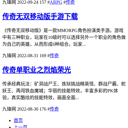
九锋网
2022-09-24
157
#
ARPG
#
传奇
传奇无双移动版手游下载
《传奇无双移动版》是一款MMORPG角色扮演类手游。游戏
中有三种职业，玩家在10级时可以选择另外一个职业的角色做
为自己的英雄，从而形成6种组合。玩家...
九锋网
2022-08-31
169
#
传奇
传奇单职业之烈焰荣光
传承经典玩法：矿洞战尸王、炼狱挑战精英怪、群战尸霸、蛇
妖王、再闯铁血魔城；华丽的技能特效，丰富多彩的PK体
验，真实酷炫的技能特效，画面全面...
九锋网
2022-08-30
176
#
传奇
首页
上一页