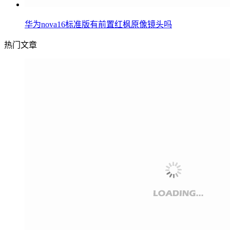
华为nova16标准版有前置红枫原像镜头吗
热门文章