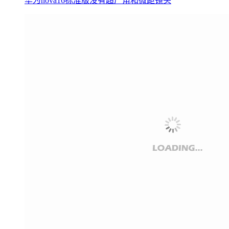
华为nova16标准版没有超广角和微距镜头