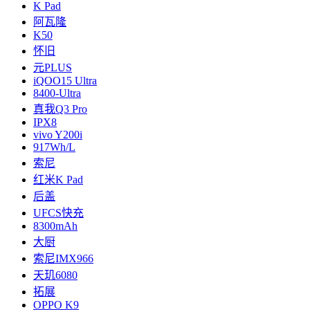
K Pad
阿瓦隆
K50
怀旧
元PLUS
iQOO15 Ultra
8400-Ultra
真我Q3 Pro
IPX8
vivo Y200i
917Wh/L
索尼
红米K Pad
后盖
UFCS快充
8300mAh
大厨
索尼IMX966
天玑6080
拓展
OPPO K9