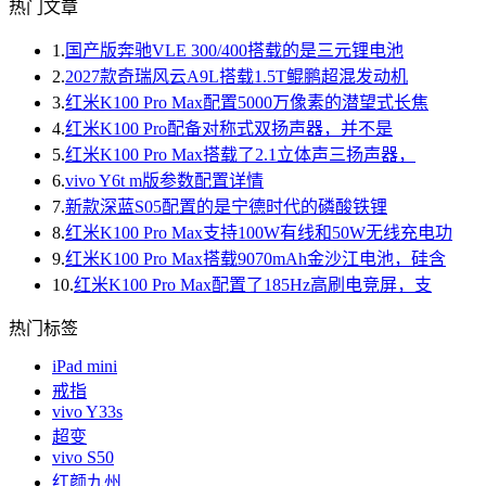
热门文章
1.
国产版奔驰VLE 300/400搭载的是三元锂电池
2.
2027款奇瑞风云A9L搭载1.5T鲲鹏超混发动机
3.
红米K100 Pro Max配置5000万像素的潜望式长焦
4.
红米K100 Pro配备对称式双扬声器，并不是
5.
红米K100 Pro Max搭载了2.1立体声三扬声器，
6.
vivo Y6t m版参数配置详情
7.
新款深蓝S05配置的是宁德时代的磷酸铁锂
8.
红米K100 Pro Max支持100W有线和50W无线充电功
9.
红米K100 Pro Max搭载9070mAh金沙江电池，硅含
10.
红米K100 Pro Max配置了185Hz高刷电竞屏，支
热门标签
iPad mini
戒指
vivo Y33s
超变
vivo S50
红颜九州