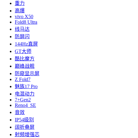
重力
高爆
vivo X50
Fold8 Ultra
线马达
防屏闪
144Hz直屏
GT大师
酷比魔方
巅峰战舰
防窥显示屏
Z Fold7
魅族17 Pro
电混动力
7+Gen2
Reno4 SE
音效
IP54级别
阔折叠屏
射频增强芯