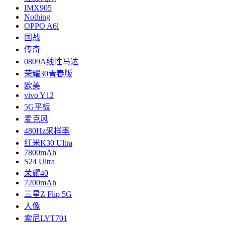
IMX905
Nothing
OPPO A6l
国战
传奇
0809A线性马达
荣耀30青春版
欧美
vivo Y12
5G平板
麦克风
480Hz采样率
红米K30 Ultra
7800mAh
S24 Ultra
荣耀40
7200mAh
三星Z Flip 5G
人像
索尼LYT701