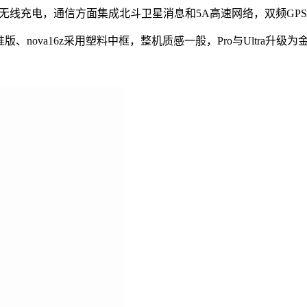
支持50W无线充电，通信方面集成北斗卫星消息和5A高速网络，双频
版、nova16z采用塑料中框，整机质感一般，Pro与Ultra