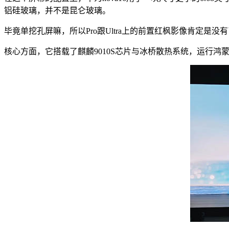
铝硅玻璃，并不是昆仑玻璃。
毕竟单挖孔屏嘛，所以Pro跟Ultra上的前置红枫影像肯定是
核心方面，它搭载了麒麟9010S芯片与冰桥散热系统，运行鸿蒙6