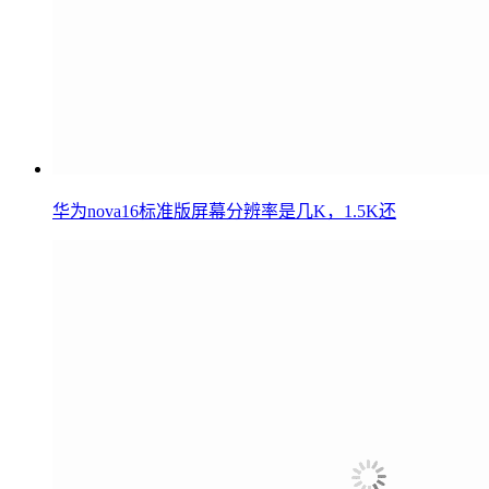
华为nova16标准版屏幕分辨率是几K，1.5K还