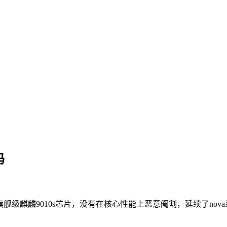
吗
旗舰级麒麟9010s芯片，没有在核心性能上恶意阉割，延续了n