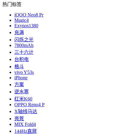
热门标签
iQOO Neo8 Pr
Magic4
Exynos1380
充满
闪烁之光
7800mAh
三十六计
台积电
格斗
vivo Y53s
iPhone
方案
逆水寒
红米K60
OPPO Reno4 P
X轴线马达
亮茺
MIX Fold4
144Hz直屏