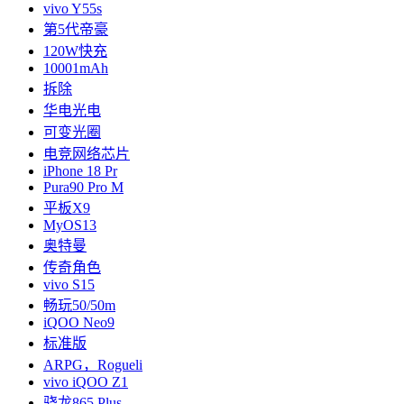
vivo Y55s
第5代帝豪
120W快充
10001mAh
拆除
华电光电
可变光圈
电竞网络芯片
iPhone 18 Pr
Pura90 Pro M
平板X9
MyOS13
奥特曼
传奇角色
vivo S15
畅玩50/50m
iQOO Neo9
标准版
ARPG，Rogueli
vivo iQOO Z1
骁龙865 Plus