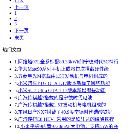
首页
上一页
1
2
3
下一页
末页
热门文章
1.
阿维塔07L全系标配89.33kWh的宁德时代5C神行
2.
华为Mate90系列手机上或将首次搭载硬件级
3.
五菱星光M搭载由1.5T发动机与电机组成的
4.
小米汽车YU7 OTA 1.17版本新增了哪些功能
5.
小米SU7 Ultra OTA 1.17版本新增哪些功能
6.
广汽传祺越7搭载的是宁德时代电池
7.
广汽传祺越7搭载1.5T发动机与电机组成的
8.
东风日产NX7搭载了40.9度宁德时代磷酸铁锂
9.
广汽传祺E8 HEV+采用的是欣旺达的磷酸铁锂
10.
小米平板9内置9720mAh大电池，支持45W的充