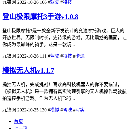
九锋网
2022-10-26
166
#
驾驶
#
特技
登山极限摩托3手游v1.0.8
登山极限摩托3是一款全新研发设计的竞速摩托游戏，巨大的
开放世界，无限制时长，史诗级的游戏，无比震撼的画面，让
你成为最巅峰的骑手。这是一款玩...
九锋网
2022-10-26
111
#
驾驶
#
特技
#
卡通
模拟无人机v1.1.7
操控无人机，完成挑战！喜欢高科技机器人的你不要错过，
《模拟无人机》是一款拥有真实物理引擎的无人机操作驾驶航
拍遥控手机游戏。作为无人机飞行...
九锋网
2022-10-25
130
#
模拟
#
驾驶
#
写实
首页
上一页