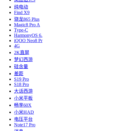
纯电动
Find X9
骁龙865 Plus
Magic8 Pro A
Type-C
HarmonyOS 6.
iQOO Neo8 Pr
4G
2K直屏
梦幻西游
硅含量
差距
S19 Pro
S18 Pro
大话西游
小米平板
畅享60X
小米HAD
电压平台
Note17 Pro