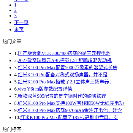
1
2
3
下一页
末页
热门文章
1.
国产版奔驰VLE 300/400搭载的是三元锂电池
2.
2027款奇瑞风云A9L搭载1.5T鲲鹏超混发动机
3.
红米K100 Pro Max配置5000万像素的潜望式长焦
4.
红米K100 Pro配备对称式双扬声器，并不是
5.
红米K100 Pro Max搭载了2.1立体声三扬声器，
6.
vivo Y6t m版参数配置详情
7.
新款深蓝S05配置的是宁德时代的磷酸铁锂
8.
红米K100 Pro Max支持100W有线和50W无线充电功
9.
红米K100 Pro Max搭载9070mAh金沙江电池，硅含
10.
红米K100 Pro Max配置了185Hz高刷电竞屏，支
热门标签