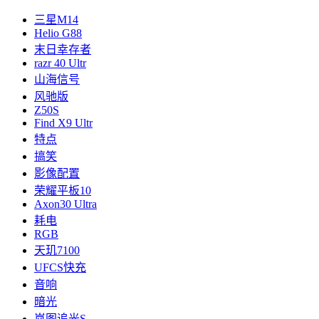
三星M14
Helio G88
末日幸存者
razr 40 Ultr
山海信号
风驰版
Z50S
Find X9 Ultr
特点
搞笑
影像配置
荣耀平板10
Axon30 Ultra
耗电
RGB
天玑7100
UFCS快充
音响
暗光
岚图追光S