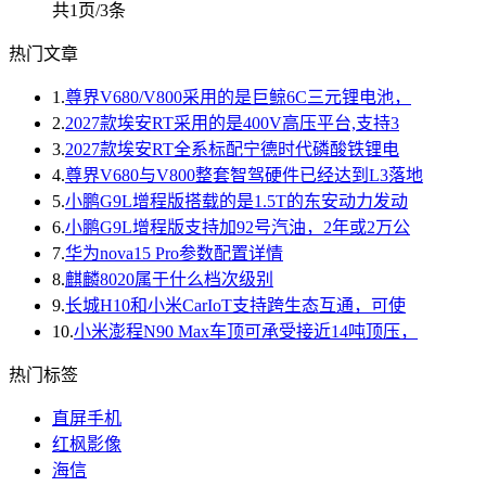
共1页/3条
热门文章
1.
尊界V680/V800采用的是巨鲸6C三元锂电池，
2.
2027款埃安RT采用的是400V高压平台,支持3
3.
2027款埃安RT全系标配宁德时代磷酸铁锂电
4.
尊界V680与V800整套智驾硬件已经达到L3落地
5.
小鹏G9L增程版搭载的是1.5T的东安动力发动
6.
小鹏G9L增程版支持加92号汽油，2年或2万公
7.
华为nova15 Pro参数配置详情
8.
麒麟8020属于什么档次级别
9.
长城H10和小米CarIoT支持跨生态互通，可使
10.
小米澎程N90 Max车顶可承受接近14吨顶压，
热门标签
直屏手机
红枫影像
海信