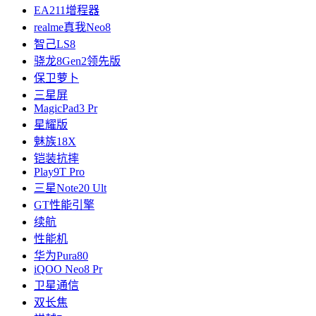
EA211增程器
realme真我Neo8
智己LS8
骁龙8Gen2领先版
保卫萝卜
三星屏
MagicPad3 Pr
星耀版
魅族18X
铠装抗摔
Play9T Pro
三星Note20 Ult
GT性能引擎
续航
性能机
华为Pura80
iQOO Neo8 Pr
卫星通信
双长焦