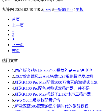
九锋网
2024-02-19
119
#
小米
#
平板6S Pro
#
平板
首页
上一页
1
2
3
下一页
末页
热门文章
1.
国产版奔驰VLE 300/400搭载的是三元锂电池
2.
2027款奇瑞风云A9L搭载1.5T鲲鹏超混发动机
3.
红米K100 Pro Max配置5000万像素的潜望式长焦
4.
红米K100 Pro配备对称式双扬声器，并不是
5.
红米K100 Pro Max搭载了2.1立体声三扬声器，
6.
vivo Y6t m版参数配置详情
7.
新款深蓝S05配置的是宁德时代的磷酸铁锂