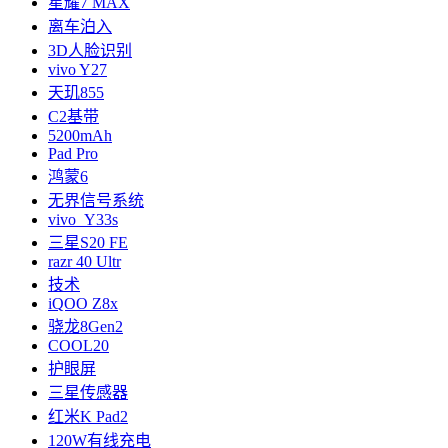
星耀7 MAX
离车泊入
3D人脸识别
vivo Y27
天玑855
C2基带
5200mAh
Pad Pro
鸿蒙6
无界信号系统
vivo Y33s
三星S20 FE
razr 40 Ultr
技术
iQOO Z8x
骁龙8Gen2
COOL20
护眼屏
三星传感器
红米K Pad2
120W有线充电