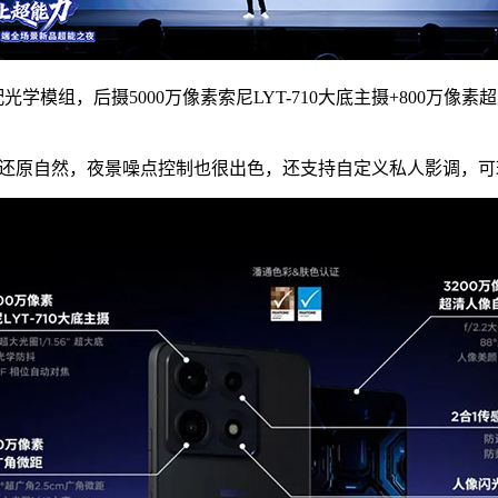
学模组，后摄5000万像素索尼LYT-710大底主摄+800万像素
，色彩还原自然，夜景噪点控制也很出色，还支持自定义私人影调，