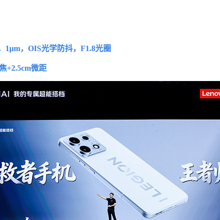
，1μm，OIS光学防抖，F1.8光圈
+2.5cm微距