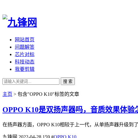
网站首页
问题解答
芯片对标
科技动态
我要剪辑
搜 索
主页
> 包含"OPPO K10"标签的文章
OPPO K10是双扬声器吗，音质效果体验
在扬声器方面，OPPO K10相较于上一代，从单扬声器升级
九锋网
2022-04-28
159
#
OPPO K10