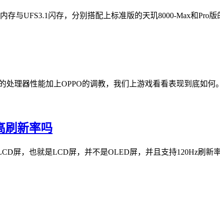
内存与UFS3.1闪存，分别搭配上标准版的天玑8000-Max和Pro
不错的处理器性能加上OPPO的调教，我们上游戏看看表现到底如何。O
持高刷新率吗
0P LCD屏，也就是LCD屏，并不是OLED屏，并且支持120Hz刷