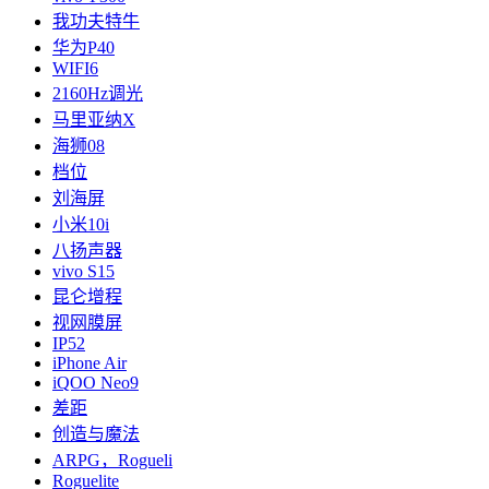
我功夫特牛
华为P40
WIFI6
2160Hz调光
马里亚纳X
海狮08
档位
刘海屏
小米10i
八扬声器
vivo S15
昆仑增程
视网膜屏
IP52
iPhone Air
iQOO Neo9
差距
创造与魔法
ARPG，Rogueli
Roguelite