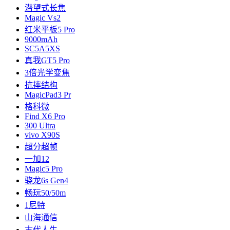
潜望式长焦
Magic Vs2
红米平板5 Pro
9000mAh
SC5A5XS
真我GT5 Pro
3倍光学变焦
抗摔结构
MagicPad3 Pr
格科微
Find X6 Pro
300 Ultra
vivo X90S
超分超帧
一加12
Magic5 Pro
骁龙6s Gen4
畅玩50/50m
1尼特
山海通信
古代人生