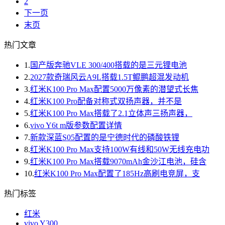
2
下一页
末页
热门文章
1.
国产版奔驰VLE 300/400搭载的是三元锂电池
2.
2027款奇瑞风云A9L搭载1.5T鲲鹏超混发动机
3.
红米K100 Pro Max配置5000万像素的潜望式长焦
4.
红米K100 Pro配备对称式双扬声器，并不是
5.
红米K100 Pro Max搭载了2.1立体声三扬声器，
6.
vivo Y6t m版参数配置详情
7.
新款深蓝S05配置的是宁德时代的磷酸铁锂
8.
红米K100 Pro Max支持100W有线和50W无线充电功
9.
红米K100 Pro Max搭载9070mAh金沙江电池，硅含
10.
红米K100 Pro Max配置了185Hz高刷电竞屏，支
热门标签
红米
vivo Y300