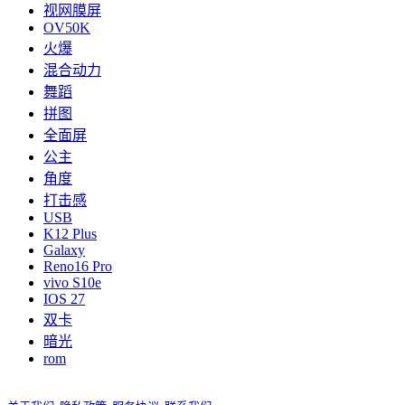
视网膜屏
OV50K
火爆
混合动力
舞蹈
拼图
全面屏
公主
角度
打击感
USB
K12 Plus
Galaxy
Reno16 Pro
vivo S10e
IOS 27
双卡
暗光
rom