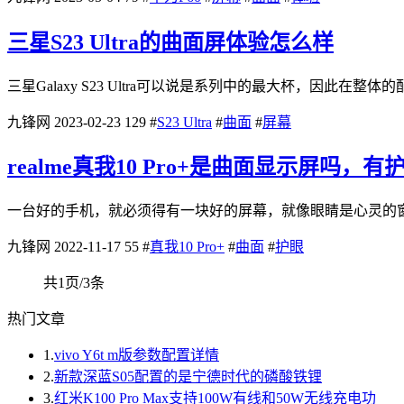
三星S23 Ultra的曲面屏体验怎么样
三星Galaxy S23 Ultra可以说是系列中的最大杯，因
九锋网
2023-02-23
129
#
S23 Ultra
#
曲面
#
屏幕
realme真我10 Pro+是曲面显示屏吗，
一台好的手机，就必须得有一块好的屏幕，就像眼睛是心灵的窗
九锋网
2022-11-17
55
#
真我10 Pro+
#
曲面
#
护眼
共1页/3条
热门文章
1.
vivo Y6t m版参数配置详情
2.
新款深蓝S05配置的是宁德时代的磷酸铁锂
3.
红米K100 Pro Max支持100W有线和50W无线充电功