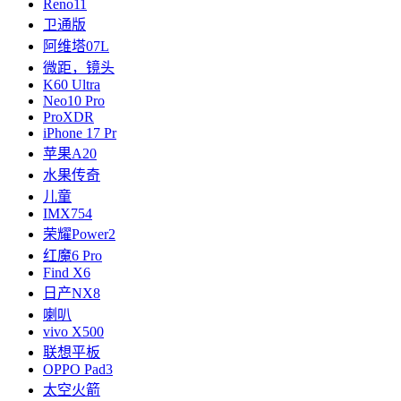
Reno11
卫通版
阿维塔07L
微距，镜头
K60 Ultra
Neo10 Pro
ProXDR
iPhone 17 Pr
苹果A20
水果传奇
儿童
IMX754
荣耀Power2
红魔6 Pro
Find X6
日产NX8
喇叭
vivo X500
联想平板
OPPO Pad3
太空火箭