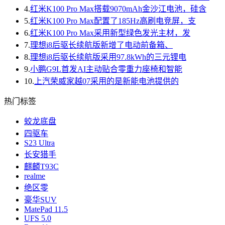
4.
红米K100 Pro Max搭载9070mAh金沙江电池，硅含
5.
红米K100 Pro Max配置了185Hz高刷电竞屏，支
6.
红米K100 Pro Max采用新型绿色发光主材，发
7.
理想i8后驱长续航版新增了电动前备箱、
8.
理想i8后驱长续航版采用97.8kWh的三元锂电
9.
小鹏G9L首发AI主动贴合零重力座椅和智能
10.
上汽荣威家越07采用的是新能电池提供的
热门标签
蛟龙底盘
四驱车
S23 Ultra
长安猎手
麒麟T93C
realme
绝区零
豪华SUV
MatePad 11.5
UFS 5.0