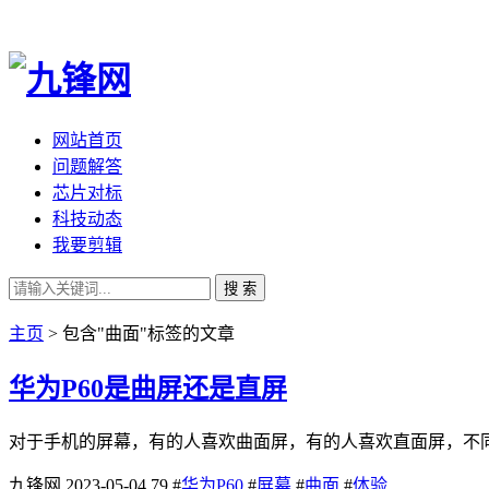
网站首页
问题解答
芯片对标
科技动态
我要剪辑
搜 索
主页
> 包含"曲面"标签的文章
华为P60是曲屏还是直屏
对于手机的屏幕，有的人喜欢曲面屏，有的人喜欢直面屏，不同
九锋网
2023-05-04
79
#
华为P60
#
屏幕
#
曲面
#
体验