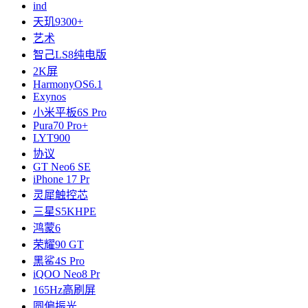
ind
天玑9300+
艺术
智己LS8纯电版
2K屏
HarmonyOS6.1
Exynos
小米平板6S Pro
Pura70 Pro+
LYT900
协议
GT Neo6 SE
iPhone 17 Pr
灵犀触控芯
三星S5KHPE
鸿蒙6
荣耀90 GT
黑鲨4S Pro
iQOO Neo8 Pr
165Hz高刷屏
圆偏振光