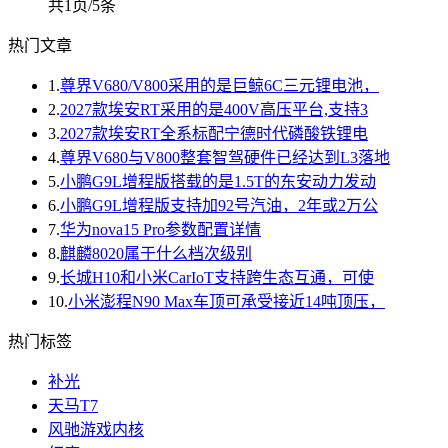
共1页/5条
热门文章
1.
尊界V680/V800采用的是巨鲸6C三元锂电池，
2.
2027款埃安RT采用的是400V高压平台,支持3
3.
2027款埃安RT全系标配宁德时代磷酸铁锂电
4.
尊界V680与V800整套智驾硬件已经达到L3落地
5.
小鹏G9L增程版搭载的是1.5T的东安动力发动
6.
小鹏G9L增程版支持加92号汽油，2年或2万公
7.
华为nova15 Pro参数配置详情
8.
麒麟8020属于什么档次级别
9.
长城H10和小米CarIoT支持跨生态互通，可使
10.
小米澎程N90 Max车顶可承受接近14吨顶压，
热门标签
补光
天马T7
风驰游戏内核