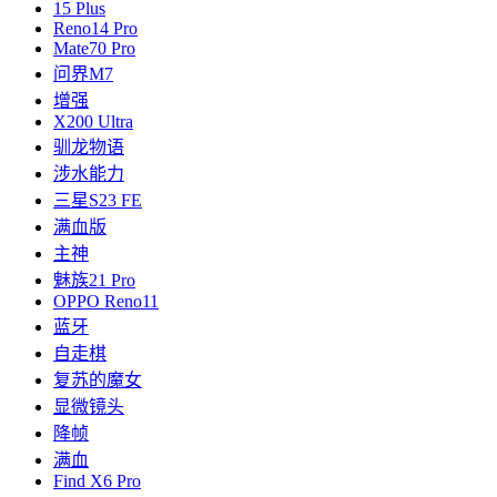
15 Plus
Reno14 Pro
Mate70 Pro
问界M7
增强
X200 Ultra
驯龙物语
涉水能力
三星S23 FE
满血版
主神
魅族21 Pro
OPPO Reno11
蓝牙
自走棋
复苏的魔女
显微镜头
降帧
满血
Find X6 Pro