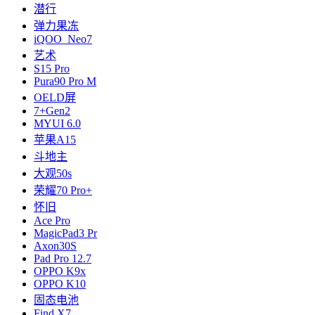
潜行
弹力果冻
iQOO Neo7
艺术
S15 Pro
Pura90 Pro M
OELD屏
7+Gen2
MYUI 6.0
苹果A15
斗地主
大观50s
荣耀70 Pro+
怀旧
Ace Pro
MagicPad3 Pr
Axon30S
Pad Pro 12.7
OPPO K9x
OPPO K10
固态电池
Find X7