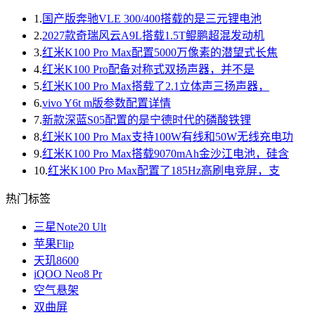
1.
国产版奔驰VLE 300/400搭载的是三元锂电池
2.
2027款奇瑞风云A9L搭载1.5T鲲鹏超混发动机
3.
红米K100 Pro Max配置5000万像素的潜望式长焦
4.
红米K100 Pro配备对称式双扬声器，并不是
5.
红米K100 Pro Max搭载了2.1立体声三扬声器，
6.
vivo Y6t m版参数配置详情
7.
新款深蓝S05配置的是宁德时代的磷酸铁锂
8.
红米K100 Pro Max支持100W有线和50W无线充电功
9.
红米K100 Pro Max搭载9070mAh金沙江电池，硅含
10.
红米K100 Pro Max配置了185Hz高刷电竞屏，支
热门标签
三星Note20 Ult
苹果Flip
天玑8600
iQOO Neo8 Pr
空气悬架
双曲屏