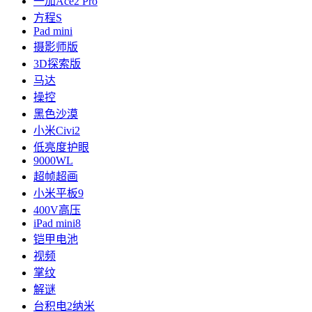
一加Ace2 Pro
方程S
Pad mini
摄影师版
3D探索版
马达
操控
黑色沙漠
小米Civi2
低亮度护眼
9000WL
超帧超画
小米平板9
400V高压
iPad mini8
铠甲电池
视频
掌纹
解谜
台积电2纳米