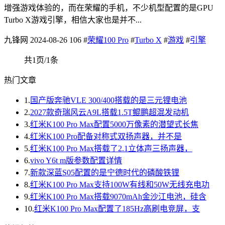
增强游戏体验的，而在荣耀的手机，不少机型配置的是GPU
Turbo X游戏引擎，相信大家也是并不...
九锋网
2024-08-26
106
#
荣耀100 Pro
#
Turbo X
#
游戏
#
引擎
共1页/1条
热门文章
1.
国产版奔驰VLE 300/400搭载的是三元锂电池
2.
2027款奇瑞风云A9L搭载1.5T鲲鹏超混发动机
3.
红米K100 Pro Max配置5000万像素的潜望式长焦
4.
红米K100 Pro配备对称式双扬声器，并不是
5.
红米K100 Pro Max搭载了2.1立体声三扬声器，
6.
vivo Y6t m版参数配置详情
7.
新款深蓝S05配置的是宁德时代的磷酸铁锂
8.
红米K100 Pro Max支持100W有线和50W无线充电功
9.
红米K100 Pro Max搭载9070mAh金沙江电池，硅含
10.
红米K100 Pro Max配置了185Hz高刷电竞屏，支