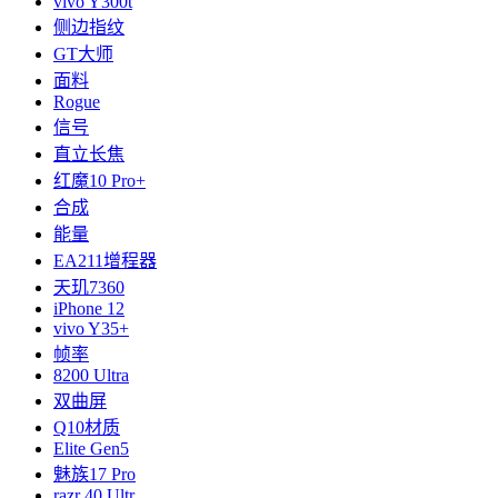
vivo Y300t
侧边指纹
GT大师
面料
Rogue
信号
直立长焦
红魔10 Pro+
合成
能量
EA211增程器
天玑7360
iPhone 12‌
vivo Y35+
帧率
8200 Ultra
双曲屏
Q10材质
Elite Gen5
魅族17 Pro
razr 40 Ultr