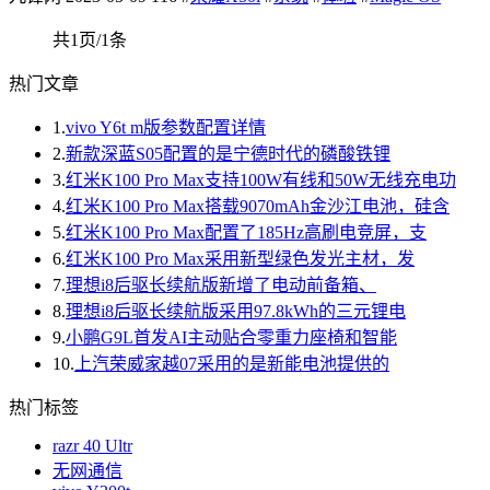
共1页/1条
热门文章
1.
vivo Y6t m版参数配置详情
2.
新款深蓝S05配置的是宁德时代的磷酸铁锂
3.
红米K100 Pro Max支持100W有线和50W无线充电功
4.
红米K100 Pro Max搭载9070mAh金沙江电池，硅含
5.
红米K100 Pro Max配置了185Hz高刷电竞屏，支
6.
红米K100 Pro Max采用新型绿色发光主材，发
7.
理想i8后驱长续航版新增了电动前备箱、
8.
理想i8后驱长续航版采用97.8kWh的三元锂电
9.
小鹏G9L首发AI主动贴合零重力座椅和智能
10.
上汽荣威家越07采用的是新能电池提供的
热门标签
razr 40 Ultr
无网通信