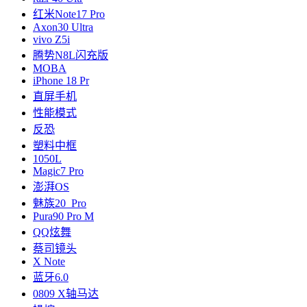
红米Note17 Pro
Axon30 Ultra
vivo Z5i
腾势N8L闪充版
MOBA
iPhone 18 Pr
直屏手机
性能模式
反恐
塑料中框
1050L
Magic7 Pro
澎湃OS
魅族20 Pro
Pura90 Pro M
QQ炫舞
蔡司镜头
X Note
蓝牙6.0
0809 X轴马达