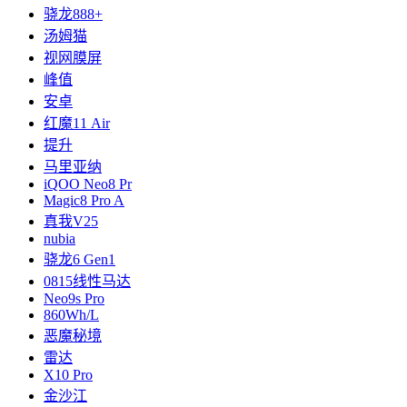
骁龙888+
汤姆猫
视网膜屏
峰值
安卓
红魔11 Air
提升
马里亚纳
iQOO Neo8 Pr
Magic8 Pro A
真我V25
nubia
骁龙6 Gen1
0815线性马达
Neo9s Pro
860Wh/L
恶魔秘境
雷达
X10 Pro
金沙江