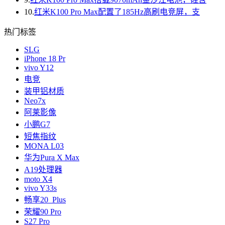
10.
红米K100 Pro Max配置了185Hz高刷电竞屏，支
热门标签
SLG
iPhone 18 Pr
vivo Y12
电竞
装甲铝材质
Neo7x
阿莱影像
小鹏G7
短焦指纹
MONA L03
华为Pura X Max
A19处理器
moto X4
vivo Y33s
畅享20 Plus
荣耀90 Pro
S27 Pro