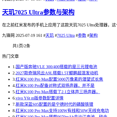
天玑7025 Ultra参数与架构
在之前红米发布的手机上应用了这款天玑7025 Ultra处理
九锋网
2025-07-19
161
#
天玑
#
7025 Ultra
#
参数
#
架构
共1页/2条
热门文章
1.
国产版奔驰VLE 300/400搭载的是三元锂电池
2.
2027款奇瑞风云A9L搭载1.5T鲲鹏超混发动机
3.
红米K100 Pro Max配置5000万像素的潜望式长焦
4.
红米K100 Pro配备对称式双扬声器，并不是
5.
红米K100 Pro Max搭载了2.1立体声三扬声器，
6.
vivo Y6t m版参数配置详情
7.
新款深蓝S05配置的是宁德时代的磷酸铁锂
8.
红米K100 Pro Max支持100W有线和50W无线充电功
9.
红米K100 Pro Max搭载9070mAh金沙江电池，硅含