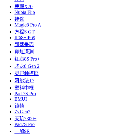
荣耀X70
Nubia Flip
神途
Magic8 Pro A
方程S GT
IP68+IP69
部落争霸
霓虹深渊
红魔8S Pro+
骁龙8 Gen 2
灵犀触控屏
阿尔法T7
塑料中框
Pad 7S Pro
EMUI
锁帧
7s Gen2
天玑7300+
Pad7S Pro
一加9R