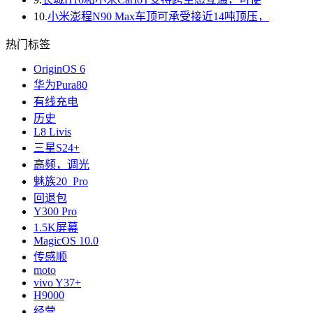
10.
小米澎程N90 Max车顶可承受接近14吨顶压，
热门标签
OriginOS 6
华为Pura80
有线充电
历史
L8 Livis
三星S24+
高频，调光
魅族20 Pro
回退包
Y300 Pro
1.5K屏幕
MagicOS 10.0
传感顺
moto
vivo Y37+
H9000
经营