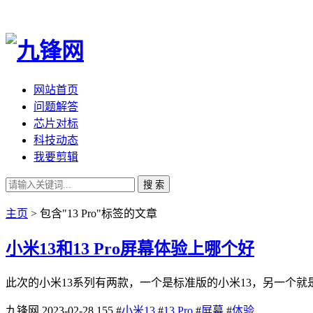
网站首页
问题解答
芯片对标
科技动态
我要剪辑
搜 索
主页
> 包含"13 Pro"标签的文章
小米13和13 Pro屏幕体验上哪个好
此次的小米13系列有两款，一个是标准版的小米13，另一个就是
九锋网
2023-02-28
155
#
小米13
#
13 Pro
#
屏幕
#
体验