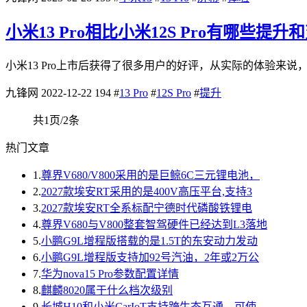
小米13 Pro相比小米12S Pro有哪些提升
小米13 Pro上市后获得了很多用户的好评，从实际的体验来说，小米13
九锋网
2022-12-22
194
#
13 Pro
#
12S Pro
#
提升
共1页/2条
热门文章
1.
尊界V680/V800采用的是巨鲸6C三元锂电池，
2.
2027款埃安RT采用的是400V高压平台,支持3
3.
2027款埃安RT全系标配宁德时代磷酸铁锂电
4.
尊界V680与V800整套智驾硬件已经达到L3落地
5.
小鹏G9L增程版搭载的是1.5T的东安动力发动
6.
小鹏G9L增程版支持加92号汽油，2年或2万公
7.
华为nova15 Pro参数配置详情
8.
麒麟8020属于什么档次级别
9.
长城H10和小米CarIoT支持跨生态互通，可使