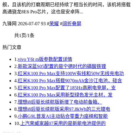
舰，且该机的打磨周期已经持续了相当长的时间，该机将搭载
高通骁龙8E6 Pro芯片，这也是安卓阵...
九锋网
2026-07-07
93
#
荣耀
#
阔折叠屏
共1页/1条
热门文章
1.
vivo Y6t m版参数配置详情
2.
新款深蓝S05配置的是宁德时代的磷酸铁锂
3.
红米K100 Pro Max支持100W有线和50W无线充电功
4.
红米K100 Pro Max搭载9070mAh金沙江电池，硅含
5.
红米K100 Pro Max配置了185Hz高刷电竞屏，支
6.
红米K100 Pro Max采用新型绿色发光主材，发
7.
理想i8后驱长续航版新增了电动前备箱、
8.
理想i8后驱长续航版采用97.8kWh的三元锂电
9.
小鹏G9L首发AI主动贴合零重力座椅和智能
10.
上汽荣威家越07采用的是新能电池提供的