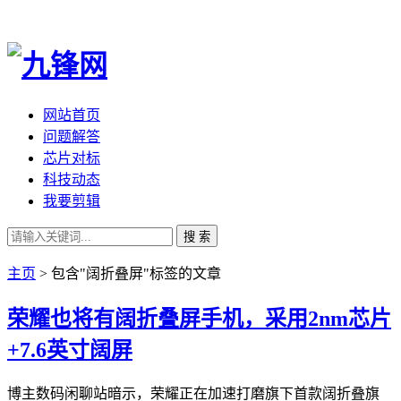
网站首页
问题解答
芯片对标
科技动态
我要剪辑
搜 索
主页
> 包含"阔折叠屏"标签的文章
荣耀也将有阔折叠屏手机，采用2nm芯片
+7.6英寸阔屏
博主数码闲聊站暗示，荣耀正在加速打磨旗下首款阔折叠旗