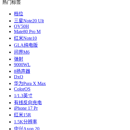
热门标签
档位
三星Note20 Ult
OV50H
Mate80 Pro M
红米Note10
GLA纯电版
问界M6
弹射
9000WL
8扬声器
DxO
华为Pura X Max
ColorOS
1/1.3英寸
有线反向充电
iPhone 17 Pr
红米15R
1.5K分辨率
中兴Axon 20