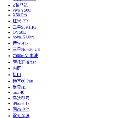
Z轴马达
vivo Y500i
X50 Pro
红米13R
三星S5KHP3
OV50E
nova15 Ultra
持Wi-Fi7
三星Note20 Ult
7060mAh电池
摩托罗拉razr
内屏
接口
畅享80 Plus
尚界H5
razr 40
马达型号
iPhone 17
固态电池
霓虹深渊