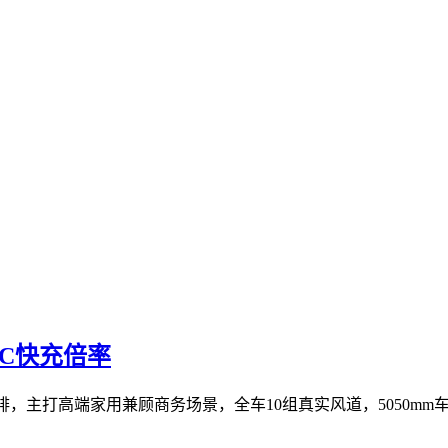
5C快充倍率
打高端家用兼顾商务场景，全车10组真实风道，5050mm车长、