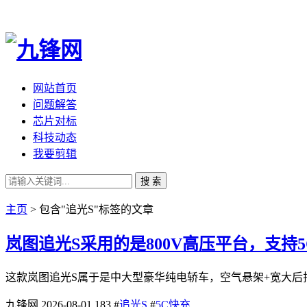
网站首页
问题解答
芯片对标
科技动态
我要剪辑
搜 索
主页
> 包含"追光S"标签的文章
岚图追光S采用的是800V高压平台，支持
这款岚图追光S属于是中大型豪华纯电轿车，空气悬架+宽大后排，主
九锋网
2026-08-01
183
#
追光S
#
5C快充