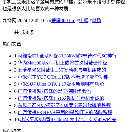
手机上会采用这个金属材质的中框，会带来不错的手感体验，
也是很多人比较喜欢的一种材质...
九锋网
2024-12-05
165
#
荣耀300 Pro
#
中框
#
材质
共1页/8条
热门文章
1.
阿维塔07L全系标配89.33kWh的宁德时代5C神行
2.
华为Mate90系列手机上或将首次搭载硬件级
3.
五菱星光M搭载由1.5T发动机与电机组成的
4.
小米汽车YU7 OTA 1.17版本新增了哪些功能
5.
小米SU7 Ultra OTA 1.17版本新增哪些功能
6.
广汽传祺越7搭载的是宁德时代电池
7.
广汽传祺越7搭载1.5T发动机与电机组成的
8.
东风日产NX7搭载了40.9度宁德时代磷酸铁锂
9.
广汽传祺E8 HEV+采用的是欣旺达的磷酸铁锂
10.
小米平板9内置9720mAh大电池，支持45W的充
热门标签