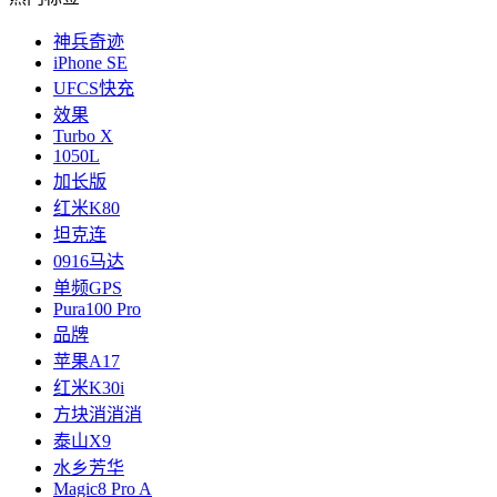
神兵奇迹
iPhone SE
UFCS快充
效果
Turbo X
1050L
加长版
红米K80
坦克连
0916马达
单频GPS
Pura100 Pro
品牌
苹果A17
红米K30i
方块消消消
泰山X9
水乡芳华
Magic8 Pro A