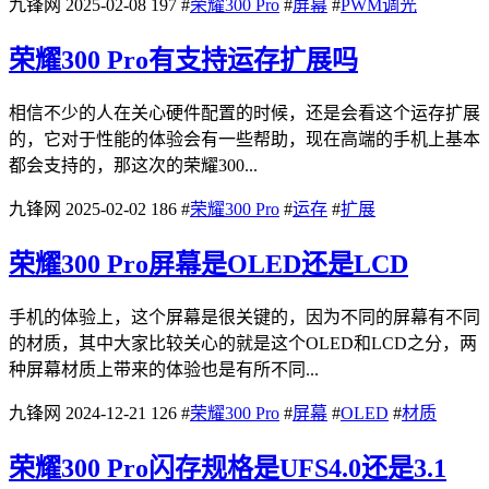
九锋网
2025-02-08
197
#
荣耀300 Pro
#
屏幕
#
PWM调光
荣耀300 Pro有支持运存扩展吗
相信不少的人在关心硬件配置的时候，还是会看这个运存扩展
的，它对于性能的体验会有一些帮助，现在高端的手机上基本
都会支持的，那这次的荣耀300...
九锋网
2025-02-02
186
#
荣耀300 Pro
#
运存
#
扩展
荣耀300 Pro屏幕是OLED还是LCD
手机的体验上，这个屏幕是很关键的，因为不同的屏幕有不同
的材质，其中大家比较关心的就是这个OLED和LCD之分，两
种屏幕材质上带来的体验也是有所不同...
九锋网
2024-12-21
126
#
荣耀300 Pro
#
屏幕
#
OLED
#
材质
荣耀300 Pro闪存规格是UFS4.0还是3.1