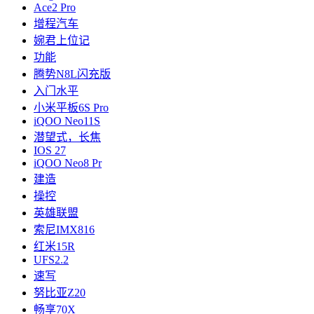
Ace2 Pro
增程汽车
婉君上位记
功能
腾势N8L闪充版
入门水平
小米平板6S Pro
iQOO Neo11S
潜望式，长焦
IOS 27
iQOO Neo8 Pr
建造
操控
英雄联盟
索尼IMX816
红米15R
UFS2.2
速写
努比亚Z20
畅享70X