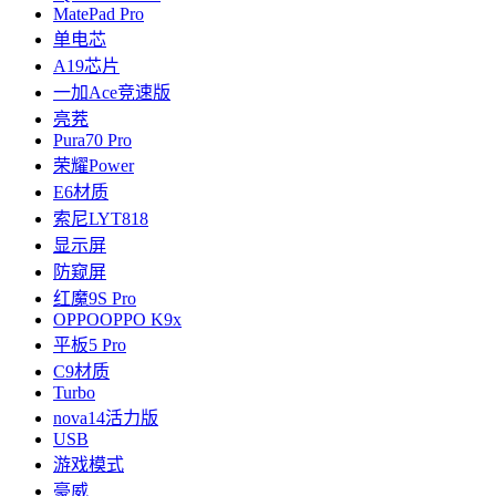
MatePad Pro
单电芯
A19芯片
一加Ace竞速版
亮茺
Pura70 Pro
荣耀Power
E6材质
索尼LYT818
显示屏
防窥屏
红魔9S Pro
OPPOOPPO K9x
平板5 Pro
C9材质
Turbo
nova14活力版
USB
游戏模式
豪威