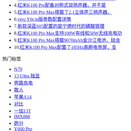
4.
红米K100 Pro配备对称式双扬声器，并不是
5.
红米K100 Pro Max搭载了2.1立体声三扬声器，
6.
vivo Y6t m版参数配置详情
7.
新款深蓝S05配置的是宁德时代的磷酸铁锂
8.
红米K100 Pro Max支持100W有线和50W无线充电功
9.
红米K100 Pro Max搭载9070mAh金沙江电池，硅含
10.
红米K100 Pro Max配置了185Hz高刷电竞屏，支
热门标签
N79
13 Ultra.独显
旁路充电
散人
苹果A14
对比
一加13T
IMX888
跑分
Y600 Pro