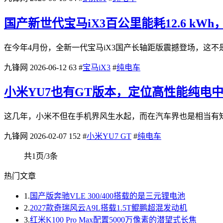
国产新世代宝马iX3百公里能耗12.6 kWh
在今年4月份，全新一代宝马iX3国产长轴距版震撼登场，这不
九锋网
2026-06-12
63
#
宝马iX3
#
纯电车
小米YU7也有GT版本，定位高性能纯电中
这几年，小米不但在手机界风生水起，而在汽车界也是相当有知名
九锋网
2026-02-07
152
#
小米YU7 GT
#
纯电车
共1页/3条
热门文章
1.
国产版奔驰VLE 300/400搭载的是三元锂电池
2.
2027款奇瑞风云A9L搭载1.5T鲲鹏超混发动机
3.
红米K100 Pro Max配置5000万像素的潜望式长焦