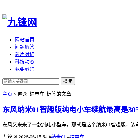
网站首页
问题解答
芯片对标
科技动态
我要剪辑
搜 索
主页
> 包含"纯电车"标签的文章
东风纳米01智趣版纯电小车续航最高是305
东风又来来了一款纯电小型车，那就是这个纳米01智趣版，该车
九锋网
2026-06-15
64
#
纳米01
#
纯电车