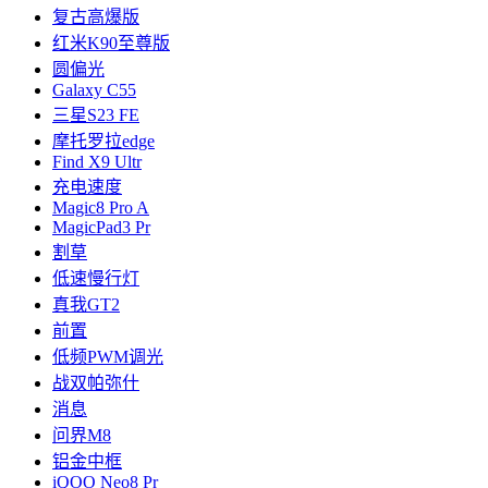
复古高爆版
红米K90至尊版
圆偏光
Galaxy C55
三星S23 FE
摩托罗拉edge
Find X9 Ultr
充电速度
Magic8 Pro A
MagicPad3 Pr
割草
低速慢行灯
真我GT2
前置
低频PWM调光
战双帕弥什
消息
问界M8
铝金中框
iQOO Neo8 Pr