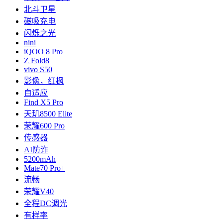
北斗卫星
磁吸充电
闪烁之光
nini
iQOO 8 Pro
Z Fold8
vivo S50
影像，红枫
自适应
Find X5 Pro
天玑8500 Elite
荣耀600 Pro
传感器
AI防诈
5200mAh
Mate70 Pro+
流畅
荣耀V40
全程DC调光
有样率