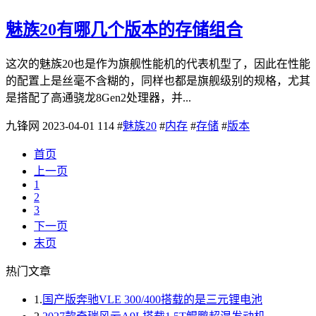
魅族20有哪几个版本的存储组合
这次的魅族20也是作为旗舰性能机的代表机型了，因此在性能
的配置上是丝毫不含糊的，同样也都是旗舰级别的规格，尤其
是搭配了高通骁龙8Gen2处理器，并...
九锋网
2023-04-01
114
#
魅族20
#
内存
#
存储
#
版本
首页
上一页
1
2
3
下一页
末页
热门文章
1.
国产版奔驰VLE 300/400搭载的是三元锂电池