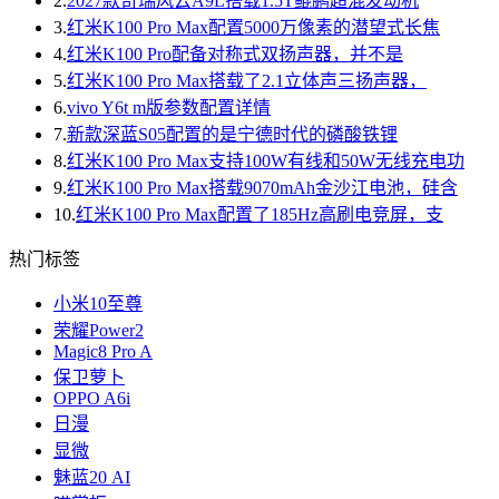
2.
2027款奇瑞风云A9L搭载1.5T鲲鹏超混发动机
3.
红米K100 Pro Max配置5000万像素的潜望式长焦
4.
红米K100 Pro配备对称式双扬声器，并不是
5.
红米K100 Pro Max搭载了2.1立体声三扬声器，
6.
vivo Y6t m版参数配置详情
7.
新款深蓝S05配置的是宁德时代的磷酸铁锂
8.
红米K100 Pro Max支持100W有线和50W无线充电功
9.
红米K100 Pro Max搭载9070mAh金沙江电池，硅含
10.
红米K100 Pro Max配置了185Hz高刷电竞屏，支
热门标签
小米10至尊
荣耀Power2
Magic8 Pro A
保卫萝卜
OPPO A6i
日漫
显微
魅蓝20 AI