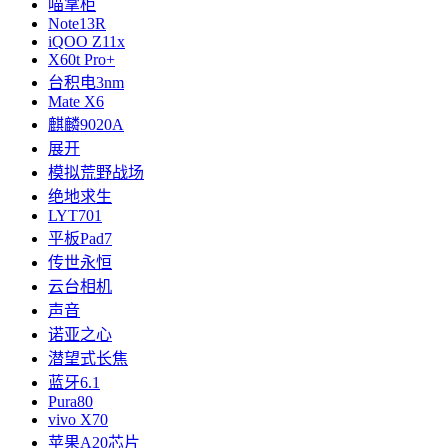
喵掌柜
Note13R
iQOO Z11x
X60t Pro+
台积电3nm
Mate X6
麒麟9020A
展开
模拟荒野战场
绝地求生
LYT701
平板Pad7
传世永恒
云台相机
声音
诺亚之心
潜望式长焦
蓝牙6.1
Pur​a80
vivo X70
苹果A20芯片