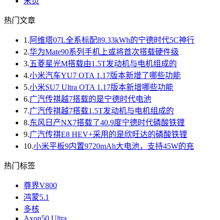
末页
热门文章
1.
阿维塔07L全系标配89.33kWh的宁德时代5C神行
2.
华为Mate90系列手机上或将首次搭载硬件级
3.
五菱星光M搭载由1.5T发动机与电机组成的
4.
小米汽车YU7 OTA 1.17版本新增了哪些功能
5.
小米SU7 Ultra OTA 1.17版本新增哪些功能
6.
广汽传祺越7搭载的是宁德时代电池
7.
广汽传祺越7搭载1.5T发动机与电机组成的
8.
东风日产NX7搭载了40.9度宁德时代磷酸铁锂
9.
广汽传祺E8 HEV+采用的是欣旺达的磷酸铁锂
10.
小米平板9内置9720mAh大电池，支持45W的充
热门标签
尊界V800
鸿蒙5.1
多核
Axon50 Ultra