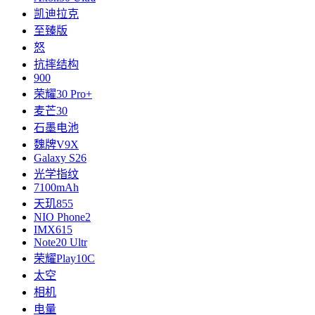
凯迪拉克
至臻版
怒
抗摔结构
900
荣耀30 Pro+
麦芒30
石墨电池
魏牌V9X
Galaxy S26
光学指纹
7100mAh
天玑855
NIO Phone2
IMX615
Note20 Ultr
荣耀Play10C
太空
相机
电量