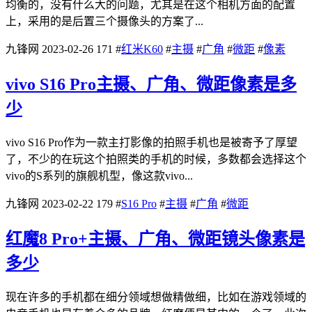
均衡的，没有什么大的问题，尤其是在这个相机方面的配置
上，采用的是后置三个摄像头的方案了...
九锋网
2023-02-26
171
#
红米K60
#
主摄
#
广角
#
微距
#
像素
vivo S16 Pro主摄、广角、微距像素是多
少
vivo S16 Pro作为一款主打影像的拍照手机也是被寄予了厚望
了，不少的在玩这个拍照类的手机的时候，多数都会选择这个
vivo的S系列的旗舰机型，像这款vivo...
九锋网
2023-02-22
179
#
S16 Pro
#
主摄
#
广角
#
微距
红魔8 Pro+主摄、广角、微距镜头像素是
多少
现在许多的手机都在细分领域想做精做细，比如在游戏领域的