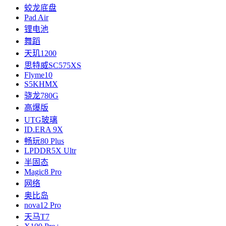
蛟龙底盘
Pad Air
锂电池
舞蹈
天玑1200
思特威SC575XS
Flyme10
S5KHMX
骁龙780G
高爆版
UTG玻璃
ID.ERA 9X
畅玩80 Plus
LPDDR5X Ultr
半固态
Magic8 Pro
网络
奥比岛
nova12 Pro
天马T7