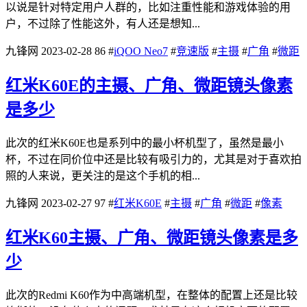
以说是针对特定用户人群的，比如注重性能和游戏体验的用
户，不过除了性能这外，有人还是想知...
九锋网
2023-02-28
86
#
iQOO Neo7
#
竞速版
#
主摄
#
广角
#
微距
红米K60E的主摄、广角、微距镜头像素
是多少
此次的红米K60E也是系列中的最小杯机型了，虽然是最小
杯，不过在同价位中还是比较有吸引力的，尤其是对于喜欢拍
照的人来说，更关注的是这个手机的相...
九锋网
2023-02-27
97
#
红米K60E
#
主摄
#
广角
#
微距
#
像素
红米K60主摄、广角、微距镜头像素是多
少
此次的Redmi K60作为中高端机型，在整体的配置上还是比较