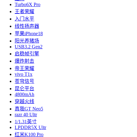
Turbo6X Pro
王者荣耀
入门水平
线性扬声器
苹果iPhone18
阳光养猪场
USB3.2 Gen2
启稳帧引擎
爆炸射击
帝王荣耀
vivo T1x
苍穹信号
昆仑平台
4800mAh
穿越火线
真我GT Neo5
razr 40 Ultr
1/1.31英寸
LPDDR5X Ultr
红米K100 Pro