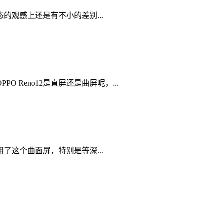
观感上还是有不小的差别...
eno12是直屏还是曲屏呢，...
这个曲面屏，特别是等深...