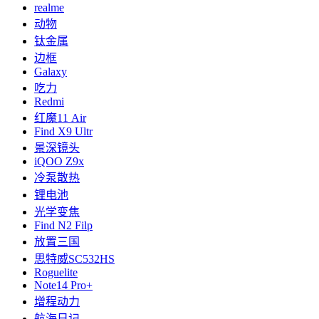
realme
动物
钛金属
边框
Galaxy
吃力
Redmi
红魔11 Air
Find X9 Ultr
景深镜头
iQOO Z9x
冷泵散热
锂电池
光学变焦
Find N2 Filp
放置三国
思特威SC532HS
Roguelite
Note14 Pro+
增程动力
航海日记