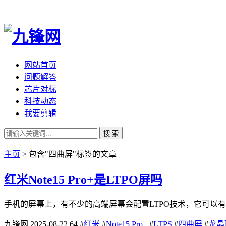
网站首页
问题解答
芯片对标
科技动态
我要剪辑
搜 索
主页
> 包含"四曲屏"标签的文章
红米Note15 Pro+是LTPO屏吗
手机的屏幕上，有不少的高端屏幕会配置LTPO技术，它可以有
九锋网
2025-08-22
64
#
红米
#
Note15 Pro+
#
LTPS
#
四曲屏
#
龙晶