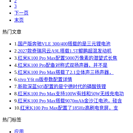
2
3
下一页
末页
热门文章
1.
国产版奔驰VLE 300/400搭载的是三元锂电池
2.
2027款奇瑞风云A9L搭载1.5T鲲鹏超混发动机
3.
红米K100 Pro Max配置5000万像素的潜望式长焦
4.
红米K100 Pro配备对称式双扬声器，并不是
5.
红米K100 Pro Max搭载了2.1立体声三扬声器，
6.
vivo Y6t m版参数配置详情
7.
新款深蓝S05配置的是宁德时代的磷酸铁锂
8.
红米K100 Pro Max支持100W有线和50W无线充电功
9.
红米K100 Pro Max搭载9070mAh金沙江电池，硅含
10.
红米K100 Pro Max配置了185Hz高刷电竞屏，支
热门标签
应用