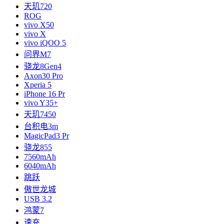
天玑720
ROG
vivo X50
vivo X
vivo iQOO 5
问界M7
骁龙8Gen4
Axon30 Pro
Xperia 5
iPhone 16 Pr
vivo Y35+
天玑7450
台积电3m
MagicPad3 Pr
骁龙855
7560mAh
6040mAh
跳跃
傲世龙城
USB 3.2
鸿蒙7
速充