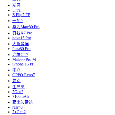
精灵
Ultra
Z Flip7 FE
一加9
华为Mate80 Pro
真我X7 Pro
nova15 Pro
大折叠屏
Pura80 Pro
启境GT7
Mate90 Pro M
iPhone 15 Pr
中兴
OPPO Reno7
差别
生产商
7Gen3
7100mAh
毫米波雷达
razr40
7+Gen2