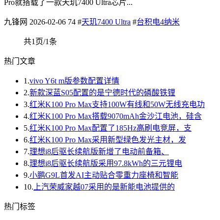
Pro就搭载了一款天玑7400 Ultra芯片...
九锋网
2026-02-06
74
#
天玑7400 Ultra
#
台积电4纳米
共1页/1条
热门文章
1.
vivo Y6t m版参数配置详情
2.
新款深蓝S05配置的是宁德时代的磷酸铁锂
3.
红米K100 Pro Max支持100W有线和50W无线充电功
4.
红米K100 Pro Max搭载9070mAh金沙江电池，硅含
5.
红米K100 Pro Max配置了185Hz高刷电竞屏，支
6.
红米K100 Pro Max采用新型绿色发光主材，发
7.
理想i8后驱长续航版新增了电动前备箱、
8.
理想i8后驱长续航版采用97.8kWh的三元锂电
9.
小鹏G9L首发AI主动贴合零重力座椅和智能
10.
上汽荣威家越07采用的是新能电池提供的
热门标签