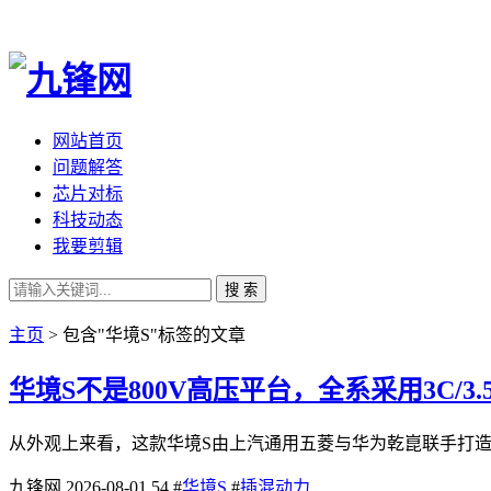
网站首页
问题解答
芯片对标
科技动态
我要剪辑
搜 索
主页
> 包含"华境S"标签的文章
华境S不是800V高压平台，全系采用3C/3
从外观上来看，这款华境S由上汽通用五菱与华为乾崑联手打造，采用了
九锋网
2026-08-01
54
#
华境S
#
插混动力