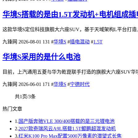
华境S搭载的是由1.5T发动机+电机组成
这款华境S定位科技旗舰大六座SUV，基于天域架构L平台打造，采用了
九锋网
2026-08-01
131
#
华境S
#
插电混动
#
1.5T
华境S采用的是什么电池
目前，上汽通用五菱与华为乾崑联手打造的旗舰大六座SUV华境S
九锋网
2026-06-01
171
#
华境S
#
宁德时代
共1页/3条
热门文章
1.
国产版奔驰VLE 300/400搭载的是三元锂电池
2.
2027款奇瑞风云A9L搭载1.5T鲲鹏超混发动机
3.
红米K100 Pro Max配置5000万像素的潜望式长焦