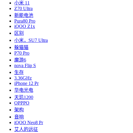
小米 11
Z70 Ultra
新能电池
Pura80 Pro
iQOO Z1x
区别
小米，SU7 Ultra
躲猫猫
P70 Pro
魔游6
nova Flip S
生存
3.36GHz
iPhone 12 Pr
华电光电
天玑1200
OPPPO
架构
音响
iQOO Neo8 Pr
艾人的远征