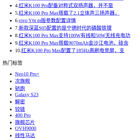
4.
红米K100 Pro配备对称式双扬声器，并不是
5.
红米K100 Pro Max搭载了2.1立体声三扬声器，
6.
vivo Y6t m版参数配置详情
7.
新款深蓝S05配置的是宁德时代的磷酸铁锂
8.
红米K100 Pro Max支持100W有线和50W无线充电功
9.
红米K100 Pro Max搭载9070mAh金沙江电池，硅含
10.
红米K100 Pro Max配置了185Hz高刷电竞屏，支
热门标签
Neo10 Pro+
次旗舰
轿跑
Galaxy S23
解密
铰链
400 Pro
旗舰芯片
OVH9000
线性马达