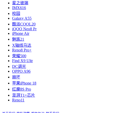
星之彼端
IMX616
校园
Galaxy A55
酷派COOL20
iQOO Neo8 Pr
iPhone Air
魅族21
X轴线马达
Reno8 Pro+
荣耀500
Find X9 Ultr
DC调光
OPPO A96
崩坏
苹果iPhone 18
红魔8S Pro
澎湃T1+芯片
Reno11